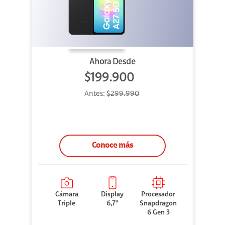
Ahora Desde
$199.900
Antes:
$299.990
Conoce más
Cámara
Display
Procesador
Triple
6,7"
Snapdragon
6 Gen 3