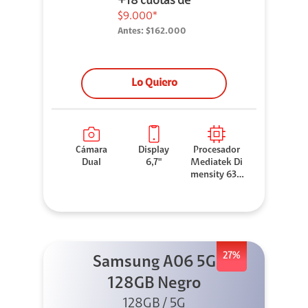
+18 cuotas de
$9.000*
Antes:
$162.000
Lo Quiero
Cámara
Display
Procesador
Dual
6,7"
Mediatek Di
mensity 630
0
27%
Samsung A06 5G
128GB Negro
128GB / 5G