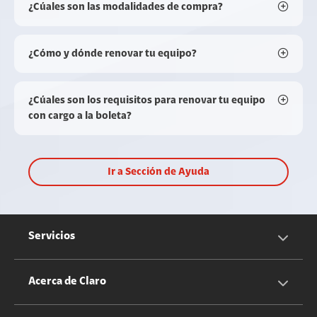
¿Cúales son las modalidades de compra?
¿Cómo y dónde renovar tu equipo?
¿Cúales son los requisitos para renovar tu equipo
con cargo a la boleta?
Ir a Sección de Ayuda
Servicios
Servicios Móviles
Acerca de Claro