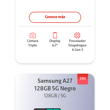
Conoce más
Cámara
Display
Procesador
Triple
6,7"
Snapdragon
6 Gen 3
33%
Samsung A27
128GB 5G Negro
128GB / 5G