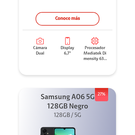
Conoce más
Cámara
Display
Procesador
Dual
6,7"
Mediatek Di
mensity 630
0
27%
Samsung A06 5G
128GB Negro
128GB / 5G