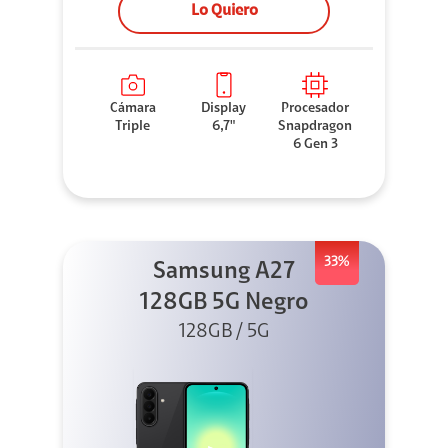
Lo Quiero
Cámara
Display
Procesador
Triple
6,7"
Snapdragon
6 Gen 3
33%
Samsung A27
128GB 5G Negro
128GB / 5G