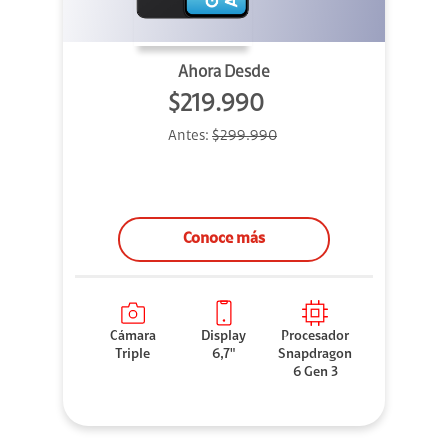
Ahora Desde
$219.990
Antes:
$299.990
Conoce más
Cámara
Display
Procesador
Triple
6,7"
Snapdragon
6 Gen 3