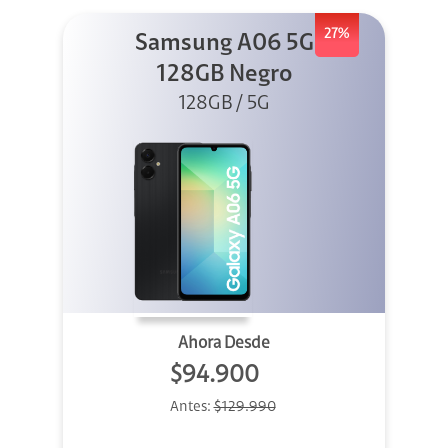
27%
Samsung A06 5G
128GB Negro
128GB / 5G
Ahora Desde
$94.900
Antes:
$129.990