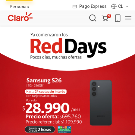
Lista
Pago Express
CL
Personas
de
Carro
productos
0
de
la
compra