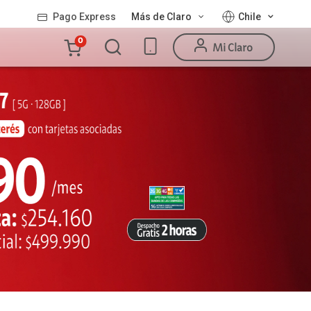
Pago Express
Más de Claro
Chile
Carro
0
Mi Claro
de
la
compra
Valor
Línea