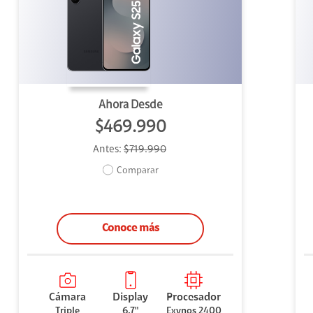
uipo
ento
ium
Ahora Desde
$469.990
Antes:
$719.990
alor Agregado
Comparar
Conoce más
Cámara
Display
Procesador
Triple
6,7"
Exynos 2400