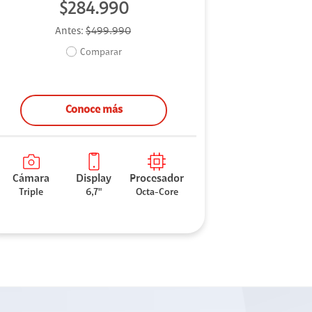
$284.990
Antes:
$499.990
Comparar
Conoce más
Cámara
Display
Procesador
Triple
6,7"
Octa-Core