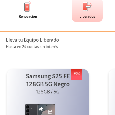
de
de
(0)
(4)
faceta
faceta
visión
Renovación
Liberados
visión + Telefonía
e streaming
Lleva tu Equipo Liberado
Hasta en 24 cuotas sin interés
35%
Samsung S25 FE
elular
128GB 5G Negro
128GB / 5G