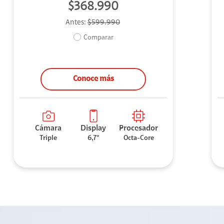
$368.990
Antes:
$599.990
Comparar
Conoce más
Cámara
Display
Procesador
Triple
6,7"
Octa-Core