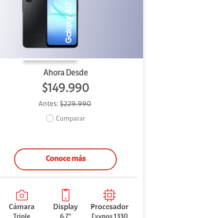
Ahora Desde
$149.990
Antes:
$229.990
Comparar
Conoce más
Cámara
Display
Procesador
Triple
6,7"
Exynos 1330