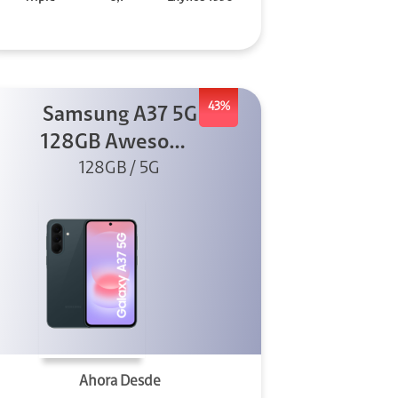
43%
Samsung A37 5G
128GB Awesome
Graygreen
128GB / 5G
Ahora Desde