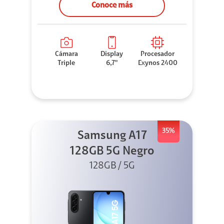
Conoce más
Cámara
Display
Procesador
Triple
6,7"
Exynos 2400
35%
Samsung A17
128GB 5G Negro
128GB / 5G