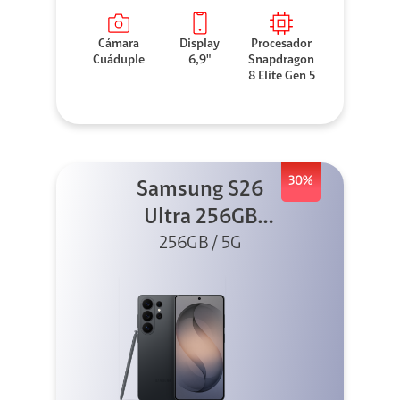
Cámara
Display
Procesador
Cuáduple
6,9"
Snapdragon
8 Elite Gen 5
30%
Samsung S26
Ultra 256GB
256GB / 5G
Negro