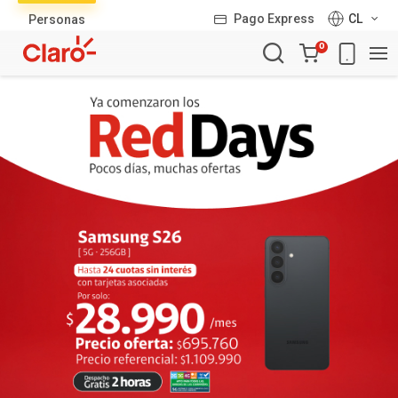
Lista
Pago Express
CL
Personas
de
Carro
productos
0
de
la
compra