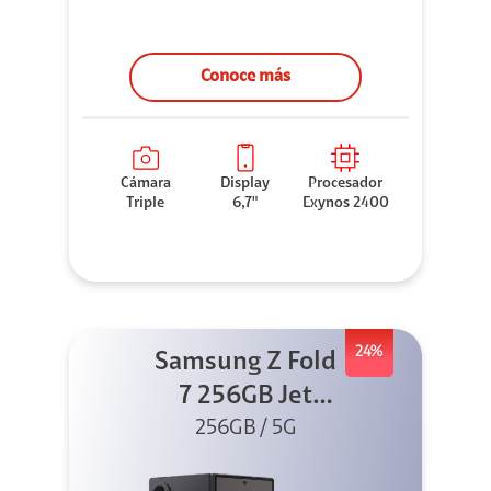
Conoce más
Cámara
Display
Procesador
Triple
6,7"
Exynos 2400
24%
Samsung Z Fold
7 256GB Jet
256GB / 5G
Black