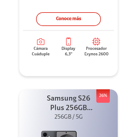
Conoce más
Cámara
Display
Procesador
Cuáduple
6,3"
Exynos 2600
26%
Samsung S26
Plus 256GB
256GB / 5G
Negro