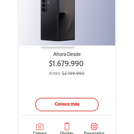
Ahora Desde
$1.679.990
Antes:
$2.199.990
Conoce más
Cámara
Display
Procesador