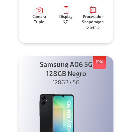
Cámara
Display
Procesador
Triple
6,7"
Snapdragon
6 Gen 3
19%
Samsung A06 5G
128GB Negro
128GB / 5G