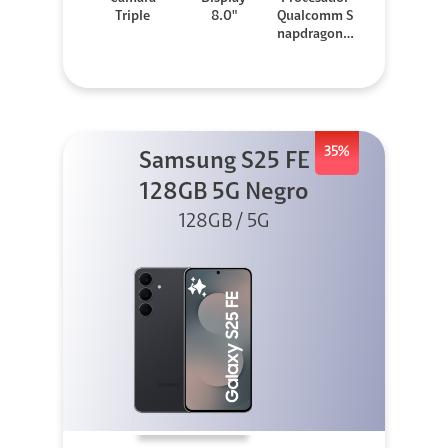
Triple
8.0"
Qualcomm S
napdragon 8
Elite
35%
Samsung S25 FE
128GB 5G Negro
128GB / 5G