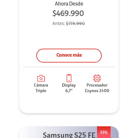
Ahora Desde
$469.990
Antes:
$719.990
Conoce más
Cámara
Display
Procesador
Triple
6,7"
Exynos 2400
33%
Samsung S25 FE