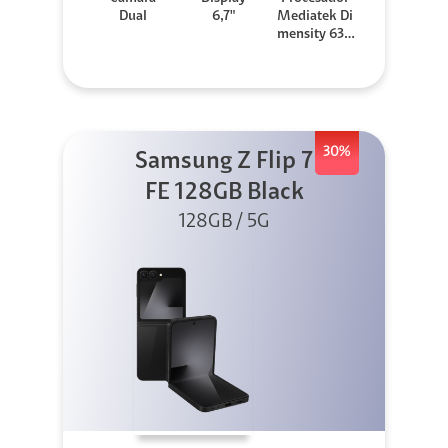
Dual
6,7"
Mediatek Di
mensity 630
0
30%
Samsung Z Flip 7
FE 128GB Black
128GB / 5G