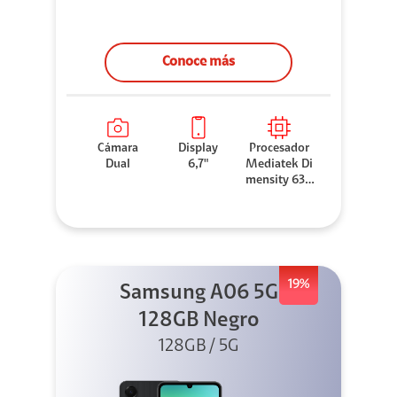
Conoce más
Cámara
Display
Procesador
Dual
6,7"
Mediatek Di
mensity 630
0
19%
Samsung A06 5G
128GB Negro
128GB / 5G