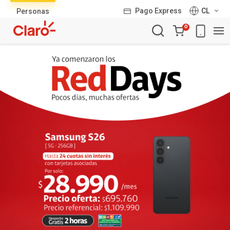
Lista
Pago Express
CL
Personas
de
Carro
productos
0
de
la
compra