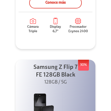
Conoce más
Cámara
Display
Procesador
Triple
6,7"
Exynos 2400
30%
Samsung Z Flip 7
FE 128GB Black
128GB / 5G