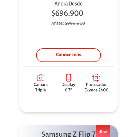
Ahora Desde
$696.900
Antes:
$999.900
Conoce más
Cámara
Display
Procesador
Triple
6,7"
Exynos 2400
30%
Samsung Z Flip 7