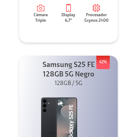
Cámara
Display
Procesador
Triple
6,7"
Exynos 2400
42%
Samsung S25 FE
128GB 5G Negro
128GB / 5G