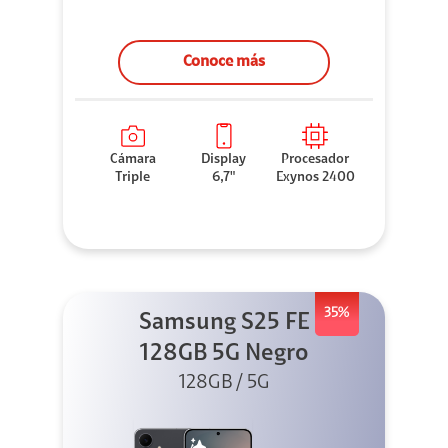
Conoce más
Cámara
Display
Procesador
Triple
6,7"
Exynos 2400
35%
Samsung S25 FE
128GB 5G Negro
128GB / 5G