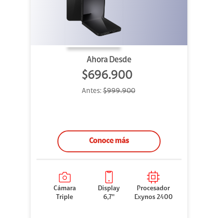
Ahora Desde
$696.900
Antes:
$999.900
Conoce más
Cámara
Display
Procesador
Triple
6,7"
Exynos 2400