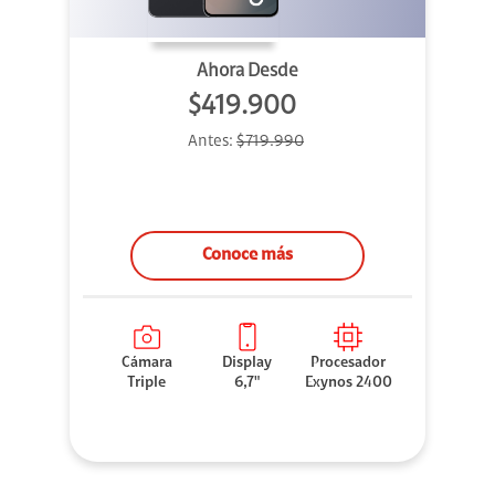
Ahora Desde
$419.900
Antes:
$719.990
Conoce más
Cámara
Display
Procesador
Triple
6,7"
Exynos 2400