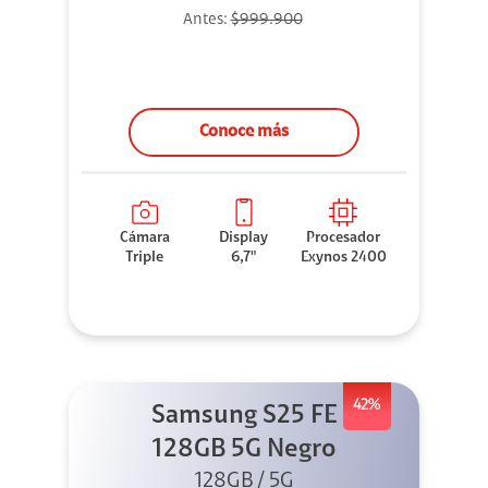
Antes:
$999.900
Conoce más
Cámara
Display
Procesador
Triple
6,7"
Exynos 2400
42%
Samsung S25 FE
128GB 5G Negro
128GB / 5G