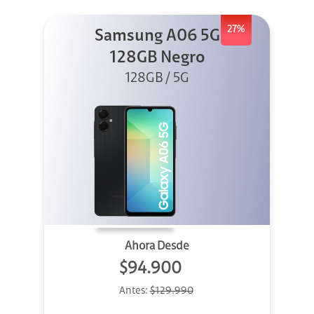
27%
Samsung A06 5G
128GB Negro
128GB / 5G
Ahora Desde
$94.900
Antes:
$129.990