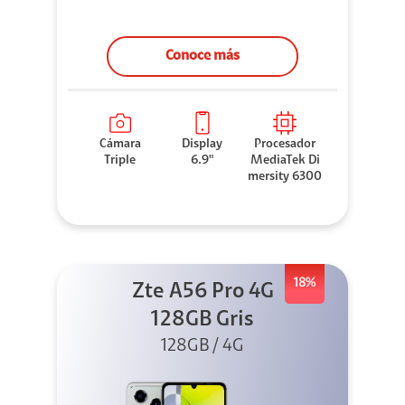
Conoce más
Cámara
Display
Procesador
Triple
6.9"
MediaTek Di
mersity 6300
18%
Zte A56 Pro 4G
128GB Gris
128GB / 4G