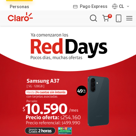
Lista
Pago Express
CL
Personas
de
Carro
productos
0
de
la
compra