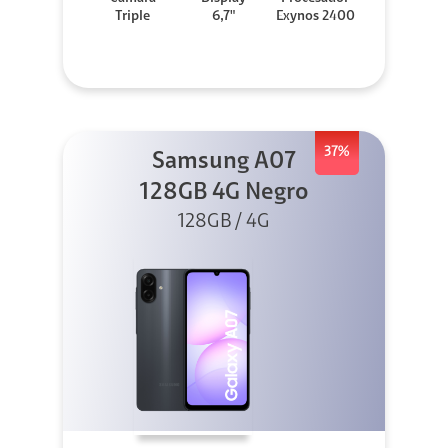
Triple
6,7"
Exynos 2400
37%
Samsung A07
128GB 4G Negro
128GB / 4G