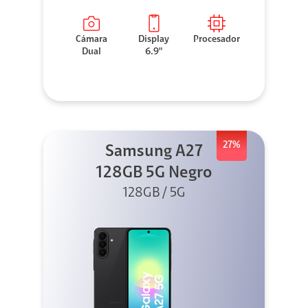
Cámara
Display
Procesador
Dual
6.9"
27%
Samsung A27
128GB 5G Negro
128GB / 5G