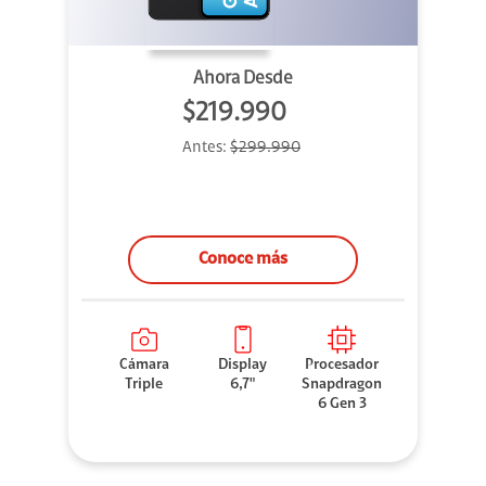
Ahora Desde
$219.990
Antes:
$299.990
Conoce más
Cámara
Display
Procesador
Triple
6,7"
Snapdragon
6 Gen 3