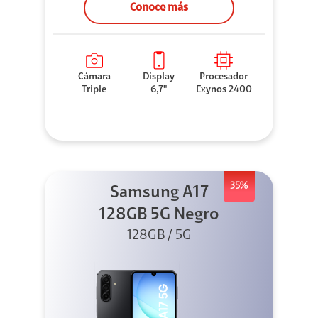
Conoce más
Cámara
Display
Procesador
Triple
6,7"
Exynos 2400
35%
Samsung A17
128GB 5G Negro
128GB / 5G