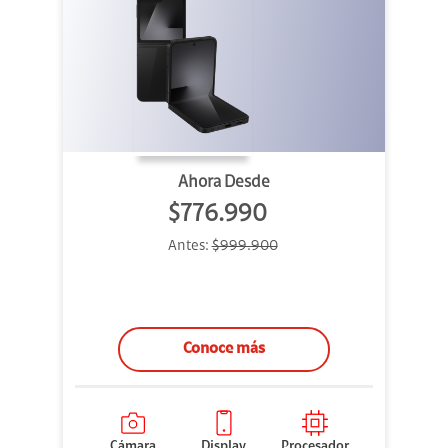
Ahora Desde
$776.990
Antes:
$999.900
Conoce más
Cámara
Display
Procesador