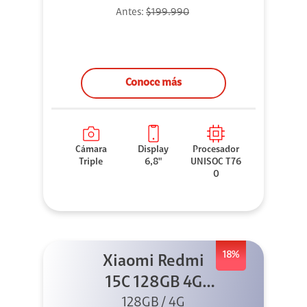
Antes:
$199.990
Conoce más
Cámara
Display
Procesador
Triple
6,8"
UNISOC T76
0
18%
Xiaomi Redmi
15C 128GB 4G
128GB / 4G
Negro