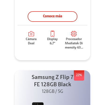
Conoce más
Cámara
Display
Procesador
Dual
6,7"
Mediatek Di
mensity 630
0
22%
Samsung Z Flip 7
FE 128GB Black
128GB / 5G