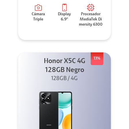
Cámara
Display
Procesador
Triple
6.9"
MediaTek Di
mersity 6300
13%
Honor X5C 4G
128GB Negro
128GB / 4G