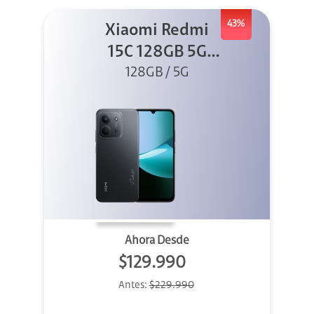
43%
Xiaomi Redmi
15C 128GB 5G
128GB / 5G
Negro
Ahora Desde
$129.990
Antes:
$229.990