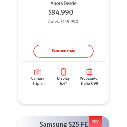
Ahora Desde
$94.990
Antes:
$149.990
Conoce más
Cámara
Display
Procesador
Triple
6,6"
Helio G99
35%
Samsung S25 FE