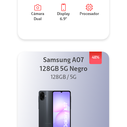
Cámara
Display
Procesador
Dual
6.9"
48%
Samsung A07
128GB 5G Negro
128GB / 5G