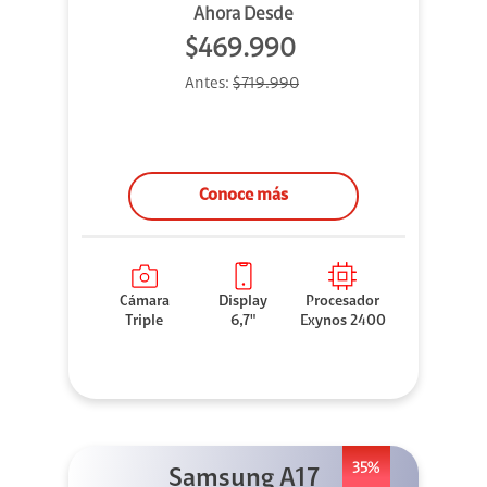
Ahora Desde
$469.990
Antes:
$719.990
Conoce más
Cámara
Display
Procesador
Triple
6,7"
Exynos 2400
35%
Samsung A17