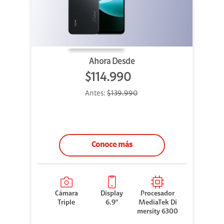
Ahora Desde
$114.990
Antes:
$139.990
Conoce más
Cámara
Display
Procesador
Triple
6.9"
MediaTek Di
mersity 6300