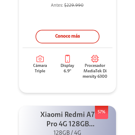
Antes:
$229.990
Conoce más
Cámara
Display
Procesador
Triple
6.9"
MediaTek Di
mersity 6300
57%
Xiaomi Redmi A7
Pro 4G 128GB
128GB / 4G
Negro +