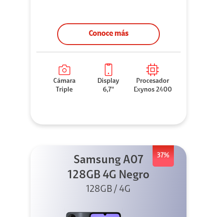
Conoce más
Cámara
Display
Procesador
Triple
6,7"
Exynos 2400
37%
Samsung A07
128GB 4G Negro
128GB / 4G