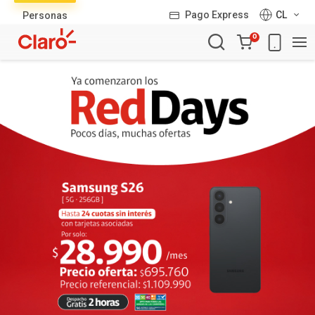
Lista
Pago Express
CL
Personas
de
Carro
productos
0
de
la
compra