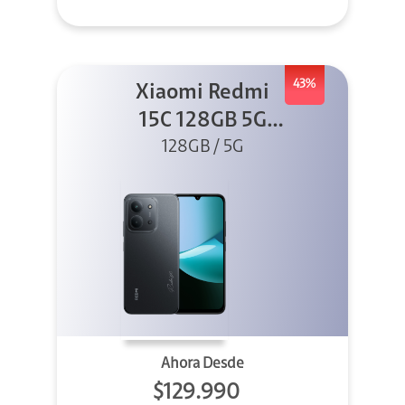
43%
Xiaomi Redmi
15C 128GB 5G
128GB / 5G
Negro
Ahora Desde
$129.990