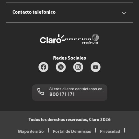
Claro Up
Propietario terreno antenas
No molestar
Iniciar sesión
Contacto telefónico
Promociones
Trabaja con nosotros
Durabilidad de bienes
Servicios móviles y hogar: 800-171-800
Estado de Servicios
Redes Sociales
Si eres cliente contáctanos en
800 171 171
Todos los derechos reservados, Claro 2026
|
|
|
Mapa de sitio
Portal de Denuncias
Privacidad