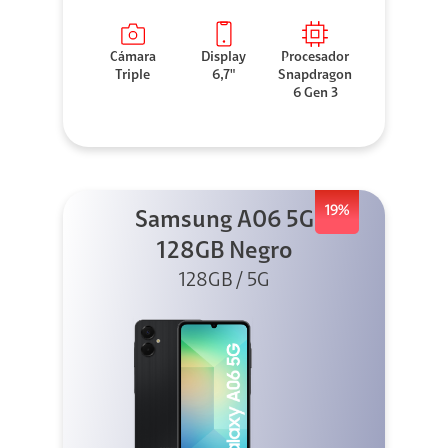
Cámara
Display
Procesador
Triple
6,7"
Snapdragon
6 Gen 3
19%
Samsung A06 5G
128GB Negro
128GB / 5G