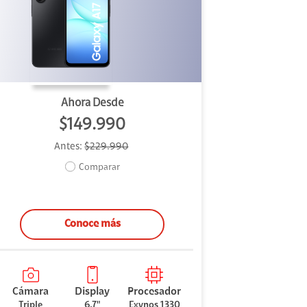
Ahora Desde
$149.990
Antes:
$229.990
Comparar
Conoce más
Cámara
Display
Procesador
Triple
6,7"
Exynos 1330