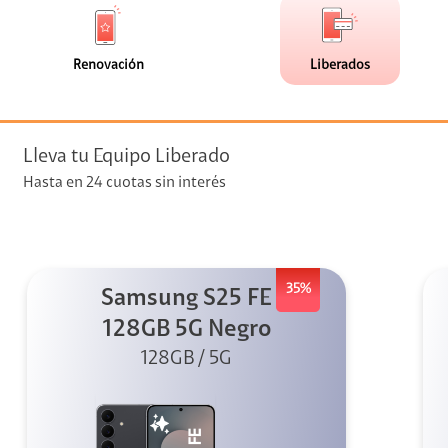
de
de
(0)
(2)
faceta
faceta
visión
Renovación
Liberados
visión + Telefonía
e streaming
Lleva tu Equipo Liberado
Hasta en 24 cuotas sin interés
35%
Samsung S25 FE
elular
128GB 5G Negro
128GB / 5G