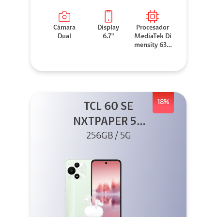
Cámara
Display
Procesador
Dual
6.7"
MediaTek Di
mensity 630
0
18%
TCL 60 SE
NXTPAPER 5G
256GB Verde +
256GB / 5G
Buds