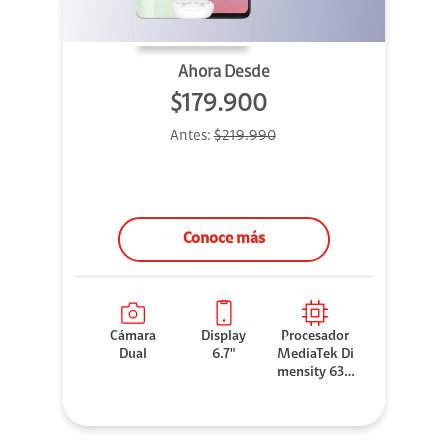
Ahora Desde
$179.900
Antes:
$219.990
Conoce más
Cámara
Display
Procesador
Dual
6.7"
MediaTek Di
mensity 630
0