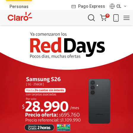
Lista
Pago Express
CL
Personas
de
Carro
productos
0
de
la
compra