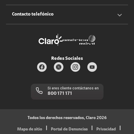
Claro Up
Propietario terreno antenas
No molestar
Iniciar sesión
Contacto telefónico
Promociones
Trabaja con nosotros
Durabilidad de bienes
Servicios móviles y hogar: 800-171-800
Estado de Servicios
Redes Sociales
Si eres cliente contáctanos en
800 171 171
Todos los derechos reservados, Claro 2026
|
|
|
Mapa de sitio
Portal de Denuncias
Privacidad