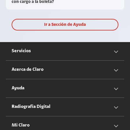
con cargo a la boleta?
Ir a Sección de Ayuda
Servicios
Servicios Móviles
Acerca de Claro
Servicios Hogar
Información Corporativa
Ayuda
Equipos
Sostenibilidad
Cotizador servicios móviles
Radiografia Digital
Claro club
Quiero Ser Distribuidor
Cotizador servicios hogar
Mi Claro