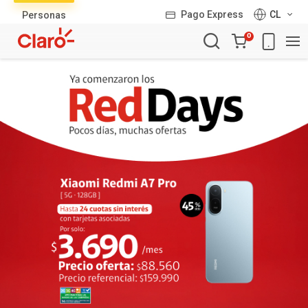
Lista
Pago Express
CL
Personas
de
Carro
productos
0
de
la
compra