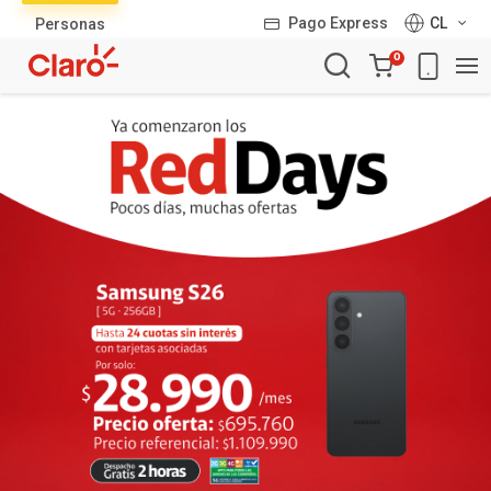
Lista
Pago Express
CL
Personas
de
Carro
productos
0
de
la
compra