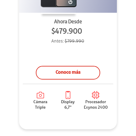
Ahora Desde
$479.900
Antes:
$799.990
Conoce más
Cámara
Display
Procesador
Triple
6,7"
Exynos 2400