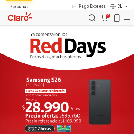
Lista
Pago Express
CL
Personas
de
Carro
productos
0
de
la
compra