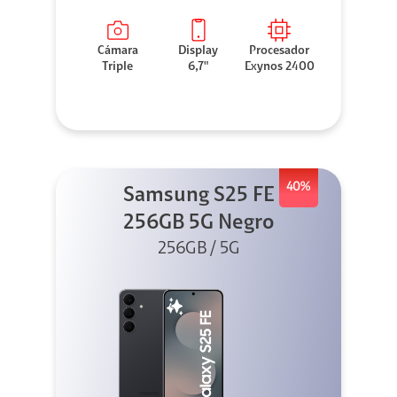
Cámara
Display
Procesador
Triple
6,7"
Exynos 2400
40%
Samsung S25 FE
256GB 5G Negro
256GB / 5G