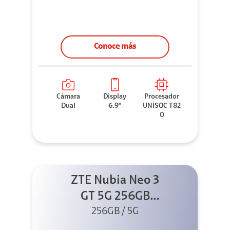
Conoce más
Cámara
Display
Procesador
Dual
6.9"
UNISOC T82
0
ZTE Nubia Neo 3
GT 5G 256GB
256GB / 5G
Gris