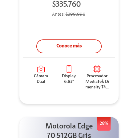
$335.760
Antes:
$399.990
Conoce más
Cámara
Display
Procesador
Dual
6.83"
MediaTek Di
mensity 740
0-Ultra
28%
Motorola Edge
70 512GB Gris