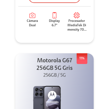
Cámara
Display
Procesador
Dual
6.7"
MediaTek Di
mensity 706
0
11%
Motorola G67
256GB 5G Gris
256GB / 5G