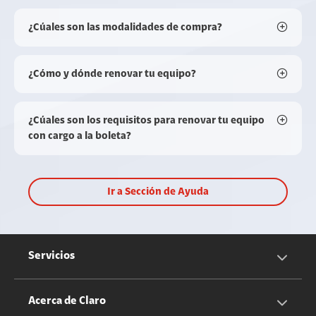
¿Cúales son las modalidades de compra?
¿Cómo y dónde renovar tu equipo?
¿Cúales son los requisitos para renovar tu equipo
con cargo a la boleta?
Ir a Sección de Ayuda
Servicios
Servicios Móviles
Acerca de Claro