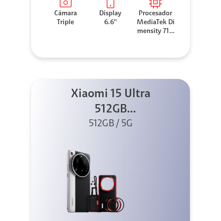
Cámara
Display
Procesador
Triple
6.6''
MediaTek Di
mensity 710
0 Elite
Xiaomi 15 Ultra
512GB
Photography Kit
512GB / 5G
5G Silver