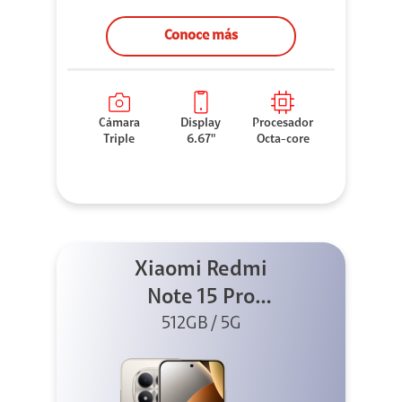
Conoce más
Cámara
Display
Procesador
Triple
6.67"
Octa-core
Xiaomi Redmi
Note 15 Pro
512GB 5G Titanio
512GB / 5G