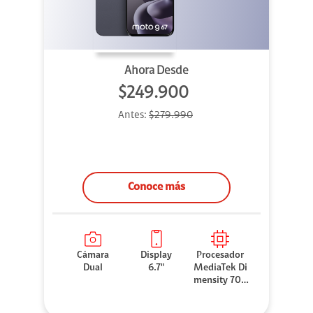
Ahora Desde
$249.900
Antes:
$279.990
Conoce más
Cámara
Display
Procesador
Dual
6.7"
MediaTek Di
mensity 706
0