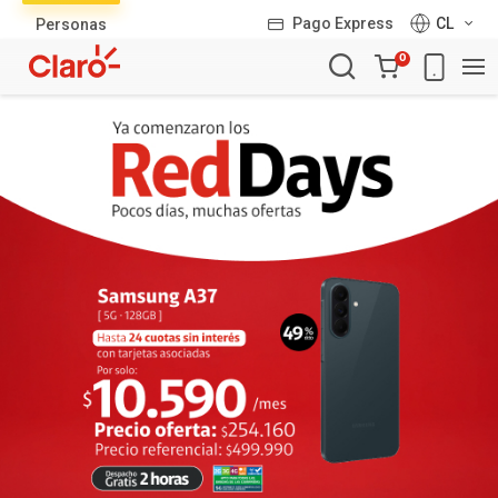
Lista
Pago Express
CL
Personas
de
Carro
productos
0
de
la
compra