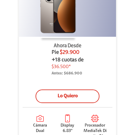
Ahora Desde
Pie
$29.900
+18 cuotas de
$36.500*
Antes:
$686.900
Lo Quiero
Cámara
Display
Procesador
Dual
6.83"
MediaTek Di