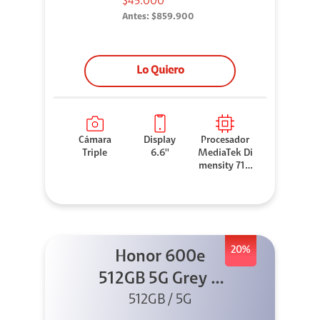
$45.000*
Antes:
$859.900
Lo Quiero
Cámara
Display
Procesador
Triple
6.6''
MediaTek Di
mensity 710
0 Elite
20%
Honor 600e
512GB 5G Grey +
512GB / 5G
45W