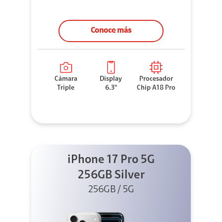
Conoce más
Cámara
Display
Procesador
Triple
6.3"
Chip A18 Pro
iPhone 17 Pro 5G
256GB Silver
256GB / 5G