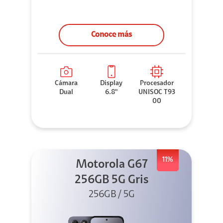
Conoce más
Cámara
Display
Procesador
Dual
6.8"
UNISOC T93
00
11%
Motorola G67
256GB 5G Gris
256GB / 5G