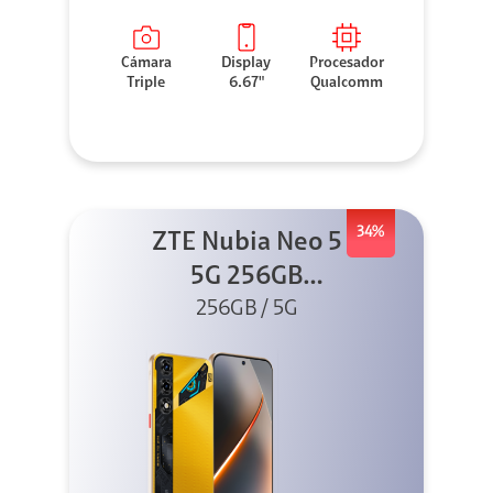
Cámara
Display
Procesador
Triple
6.67"
Qualcomm
34%
ZTE Nubia Neo 5
5G 256GB
256GB / 5G
Dorado