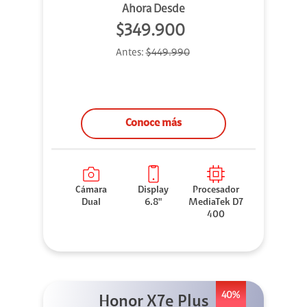
Ahora Desde
$349.900
Antes:
$449.990
Conoce más
Cámara
Display
Procesador
Dual
6.8"
MediaTek D7
400
40%
Honor X7e Plus