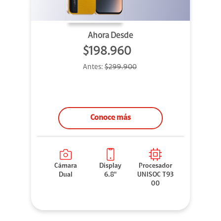
Ahora Desde
$198.960
Antes:
$299.900
Conoce más
Cámara
Display
Procesador
Dual
6.8"
UNISOC T93
00