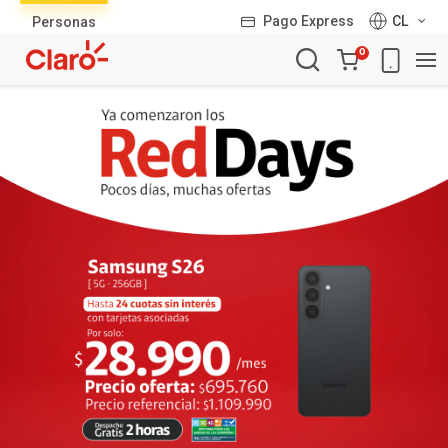
Lista
Pago Express
CL
Personas
de
Carro
productos
0
de
la
compra