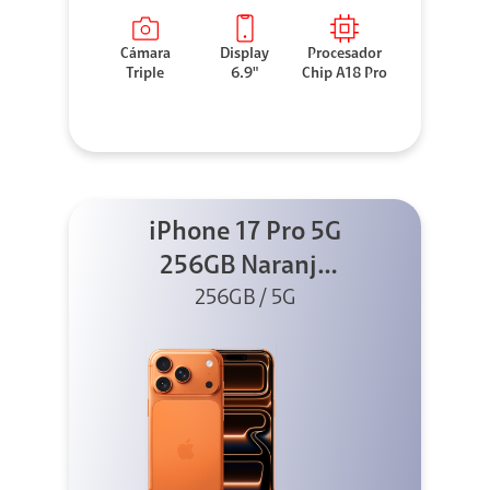
Cámara
Display
Procesador
Triple
6.9"
Chip A18 Pro
iPhone 17 Pro 5G
256GB Naranja
256GB / 5G
cósmico