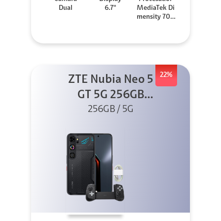
Dual
6.7"
MediaTek Di
mensity 706
0
22%
ZTE Nubia Neo 5
GT 5G 256GB
Negro + GPAD +
256GB / 5G
Cable