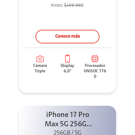
Antes:
$459.990
Conoce más
Cámara
Display
Procesador
Triple
6,8"
UNISOC T76
0
iPhone 17 Pro
Max 5G 256GB
Cosmic Orange
256GB / 5G