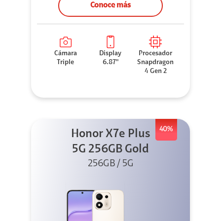
Conoce más
Cámara
Display
Procesador
Triple
6.87"
Snapdragon
4 Gen 2
40%
Honor X7e Plus
5G 256GB Gold
256GB / 5G