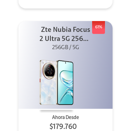
61%
Zte Nubia Focus
2 Ultra 5G 256GB
256GB / 5G
Blanco
Ahora Desde
$179.760