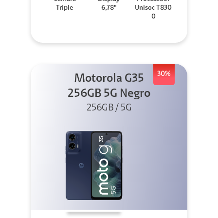
Triple
6,78"
Unisoc T830
0
30%
Motorola G35
256GB 5G Negro
256GB / 5G