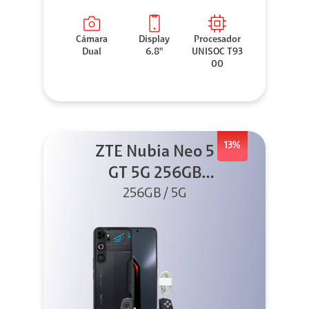
Cámara
Display
Procesador
Dual
6.8"
UNISOC T93
00
13%
ZTE Nubia Neo 5
GT 5G 256GB
Negro + GPAD +
256GB / 5G
Cable