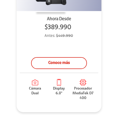
Ahora Desde
$389.990
Antes:
$449.990
Conoce más
Cámara
Display
Procesador
Dual
6.8"
MediaTek D7
400