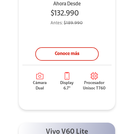
Ahora Desde
$132.990
Antes:
$189.990
Conoce más
Cámara
Display
Procesador
Dual
6.7"
Unisoc T760
Vivo V60 Lite