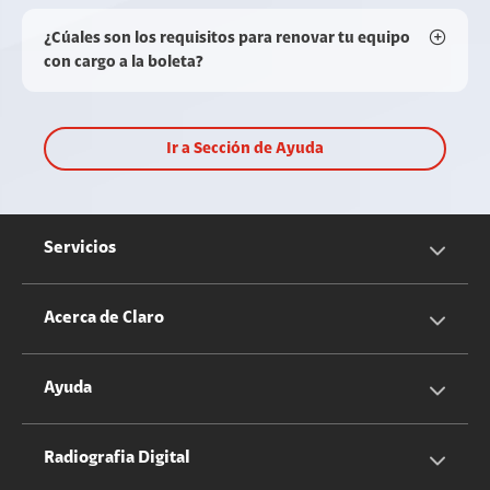
¿Cúales son los requisitos para renovar tu equipo
con cargo a la boleta?
Ir a Sección de Ayuda
Servicios
Servicios Móviles
Acerca de Claro
Servicios Hogar
Información Corporativa
Ayuda
Equipos
Sostenibilidad
Cotizador servicios móviles
Radiografia Digital