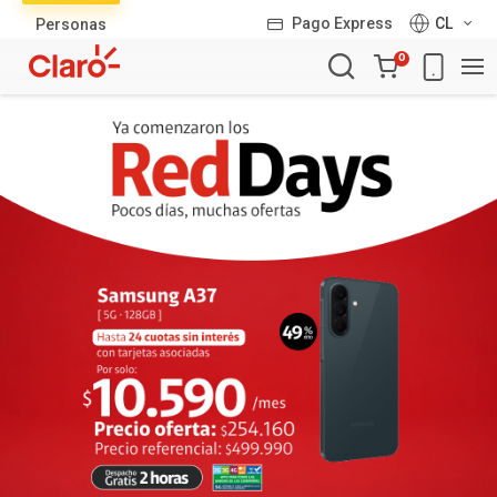
Lista
Pago Express
CL
Personas
de
Carro
productos
0
de
la
compra