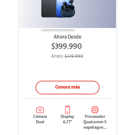
Ahora Desde
$399.990
Antes:
$419.990
Conoce más
Cámara
Display
Procesador
Dual
6,77"
Qualcomm S
napdragon 7
Gen 3