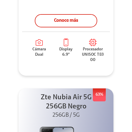
Conoce más
Cámara
Display
Procesador
Dual
6.9"
UNISOC T83
00
63%
Zte Nubia Air 5G
256GB Negro
256GB / 5G