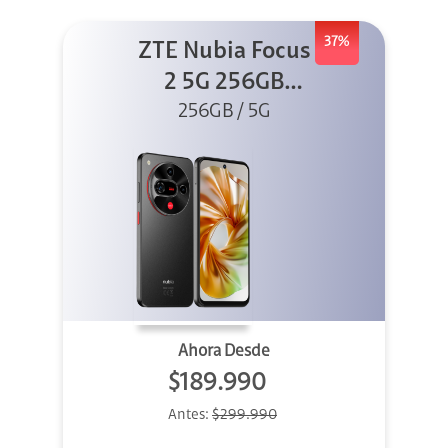
37%
ZTE Nubia Focus
2 5G 256GB
256GB / 5G
Negro
Ahora Desde
$189.990
Antes:
$299.990