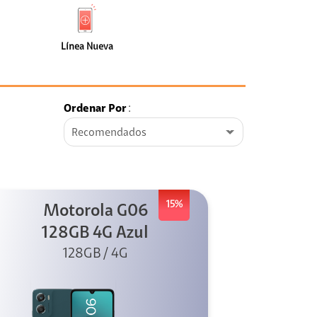
de
Nueva
faceta
(0)
Línea Nueva
Ordenar Por
:
Recomendados
15%
Motorola G06
128GB 4G Azul
128GB / 4G