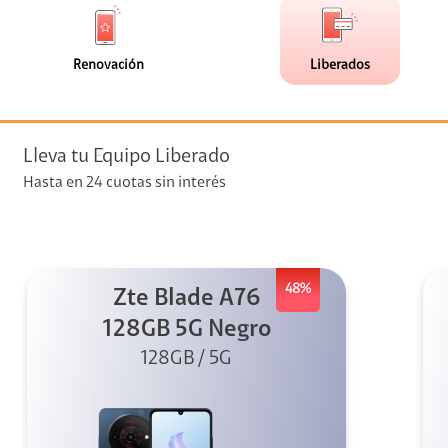
de
de
(0)
(3)
faceta
faceta
visión
Renovación
Liberados
visión + Telefonía
e streaming
Lleva tu Equipo Liberado
Hasta en 24 cuotas sin interés
48%
Zte Blade A76
elular
128GB 5G Negro
128GB / 5G