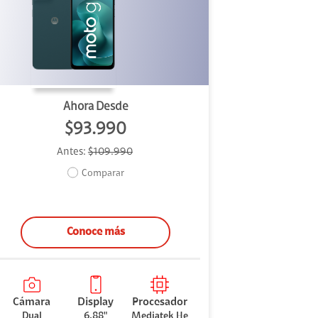
Ahora Desde
$93.990
Antes:
$109.990
Comparar
Conoce más
Cámara
Display
Procesador
Dual
6.88"
Mediatek He