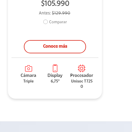
$105.990
Antes:
$129.990
Comparar
Conoce más
Cámara
Display
Procesador
Triple
6,75"
Unisoc T725
0