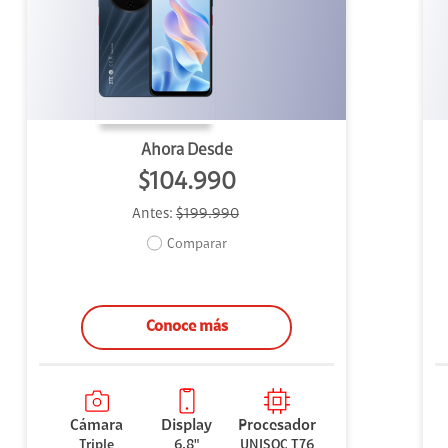
uipo
ento
ium
Ahora Desde
$104.990
Antes:
$199.990
alor Agregado
Comparar
Conoce más
Cámara
Display
Procesador
Triple
6,8"
UNISOC T76