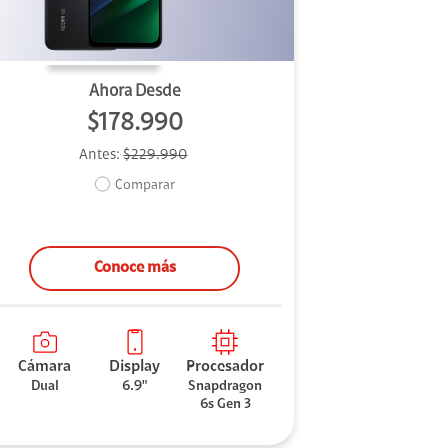
Ahora Desde
$178.990
Antes:
$229.990
Comparar
Conoce más
Cámara
Display
Procesador
Dual
6.9"
Snapdragon
6s Gen 3