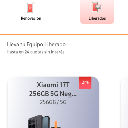
de
de
(0)
(15)
faceta
faceta
visión
Renovación
Liberados
visión + Telefonía
e streaming
Lleva tu Equipo Liberado
Hasta en 24 cuotas sin interés
21%
Xiaomi 17T
elular
256GB 5G Negro
256GB / 5G
+ Sound
Outdoor