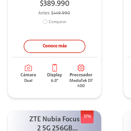
$389.990
Antes:
$449.990
Comparar
Conoce más
Cámara
Display
Procesador
Dual
6.8"
MediaTek D7
400
37%
ZTE Nubia Focus
2 5G 256GB