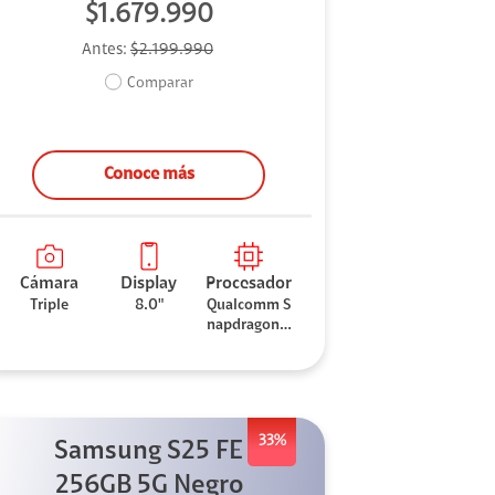
$1.679.990
Antes:
$2.199.990
Comparar
Conoce más
Cámara
Display
Procesador
Triple
8.0"
Qualcomm S
napdragon 8
Elite
33%
Samsung S25 FE
256GB 5G Negro