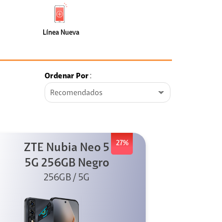
de
Nueva
faceta
(0)
Línea Nueva
Ordenar Por
:
Recomendados
27%
ZTE Nubia Neo 5
5G 256GB Negro
256GB / 5G