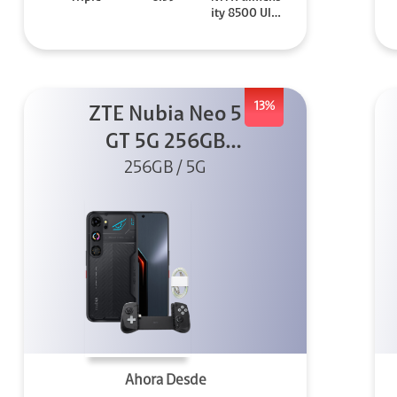
ity 8500 Ultr
a
13%
ZTE Nubia Neo 5
GT 5G 256GB
Negro + GPAD +
256GB / 5G
Cable
Ahora Desde