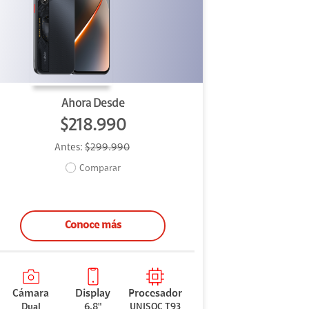
Ahora Desde
$218.990
Antes:
$299.990
Comparar
Conoce más
Cámara
Display
Procesador
Dual
6.8"
UNISOC T93