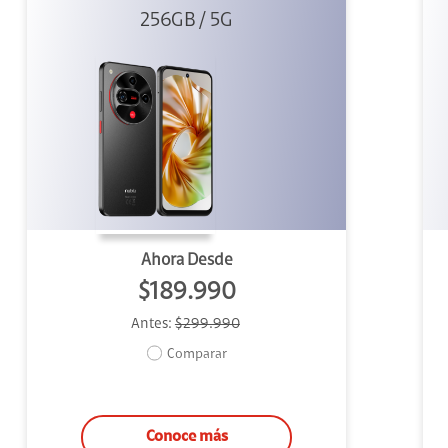
256GB / 5G
Negro
Ahora Desde
$189.990
Antes:
$299.990
Comparar
Conoce más