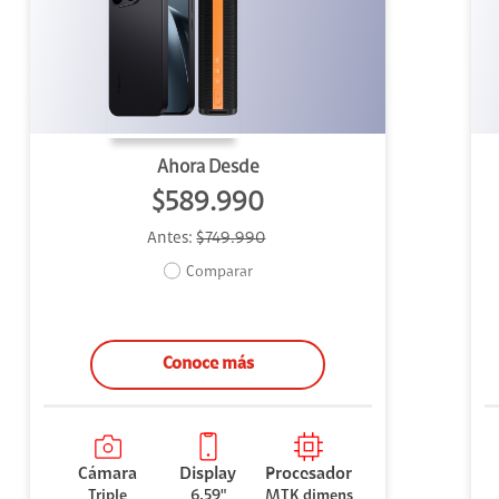
uipo
ento
ium
Ahora Desde
$589.990
Antes:
$749.990
alor Agregado
Comparar
Conoce más
Cámara
Display
Procesador
Triple
6.59"
MTK dimens