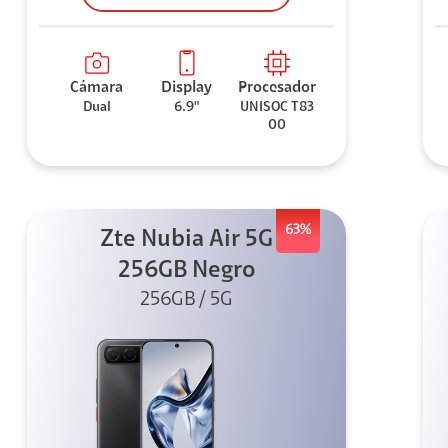
Cámara
Display
Procesador
Dual
6.9"
UNISOC T83
00
63%
Zte Nubia Air 5G
256GB Negro
256GB / 5G