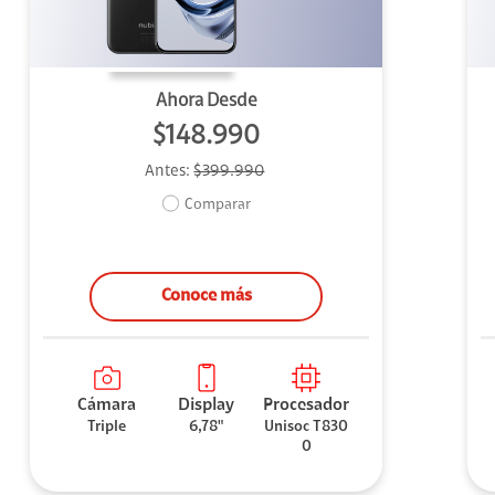
Ahora Desde
$148.990
Antes:
$399.990
Comparar
Conoce más
Cámara
Display
Procesador
Triple
6,78"
Unisoc T830
0