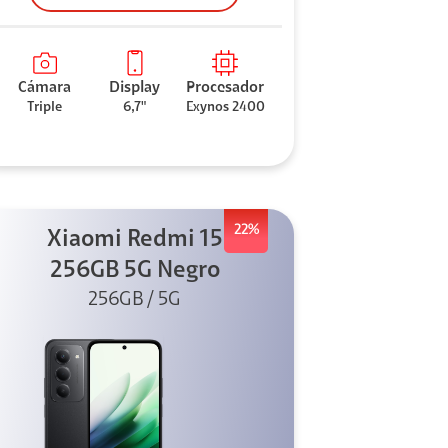
Cámara
Display
Procesador
Triple
6,7"
Exynos 2400
22%
Xiaomi Redmi 15
256GB 5G Negro
256GB / 5G