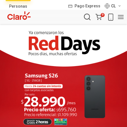
Lista
Pago Express
CL
Personas
de
Carro
productos
0
de
la
compra