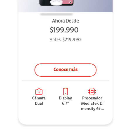
Ahora Desde
$199.990
Antes:
$219.990
Conoce más
Cámara
Display
Procesador
Dual
6.7"
MediaTek Di
mensity 630
0