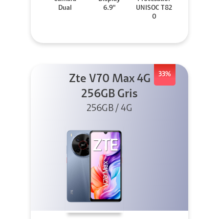
Dual
6.9"
UNISOC T82
0
33%
Zte V70 Max 4G
256GB Gris
256GB / 4G