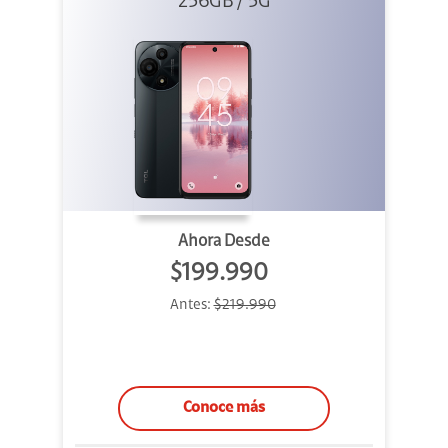
256GB Gris
256GB / 5G
Ahora Desde
$199.990
Antes:
$219.990
Conoce más