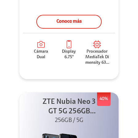
Conoce más
Cámara
Display
Procesador
Dual
6.75"
MediaTek Di
mensity 630
0
40%
ZTE Nubia Neo 3
GT 5G 256GB
256GB / 5G
Gris