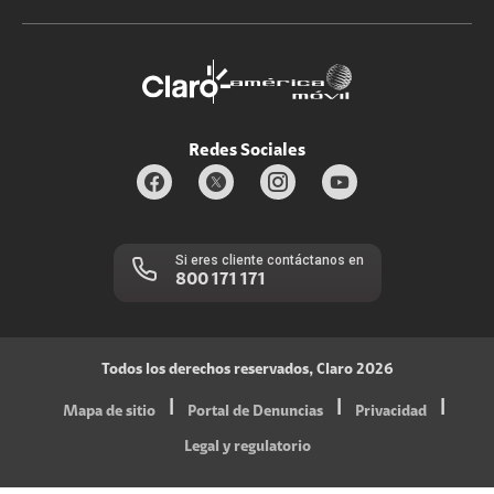
Promociones
Trabaja con nosotros
Durabilidad de bienes
Servicios móviles y hogar: 800-171-800
Estado de Servicios
Redes Sociales
Si eres cliente contáctanos en
800 171 171
Todos los derechos reservados, Claro 2026
|
|
|
Mapa de sitio
Portal de Denuncias
Privacidad
Legal y regulatorio