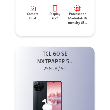
Cámara
Display
Procesador
Dual
6.7"
MediaTek Di
mensity 630
0
TCL 60 SE
NXTPAPER 5G
256GB Gris +
256GB / 5G
Buds