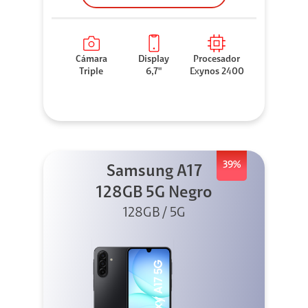
Cámara
Display
Procesador
Triple
6,7"
Exynos 2400
39%
Samsung A17
128GB 5G Negro
128GB / 5G