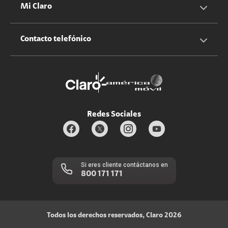
Cotizador servicios hogar
Mi Claro
Claro Up
Propietario terreno antenas
No molestar
Iniciar sesión
Contacto telefónico
Promociones
Trabaja con nosotros
Durabilidad de bienes
Servicios móviles y hogar: 800-171-800
Estado de Servicios
Redes Sociales
Si eres cliente contáctanos en
800 171 171
Todos los derechos reservados, Claro 2026