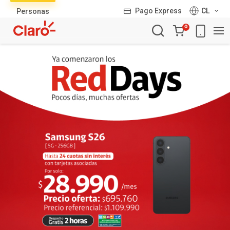
Lista
Pago Express
CL
Personas
de
Carro
productos
0
de
la
compra