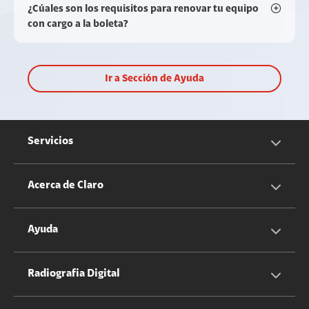
¿Cúales son los requisitos para renovar tu equipo
con cargo a la boleta?
Ir a Sección de Ayuda
Servicios
Servicios Móviles
Acerca de Claro
Servicios Hogar
Información Corporativa
Ayuda
Equipos
Sostenibilidad
Cotizador servicios móviles
Radiografia Digital
Claro club
Quiero Ser Distribuidor