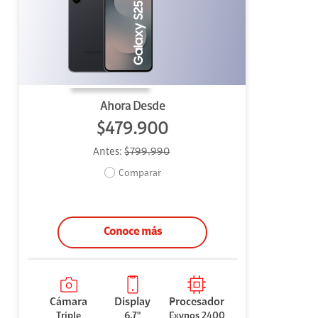
uipo
ento
ium
Ahora Desde
$479.900
Antes:
$799.990
alor Agregado
Comparar
Conoce más
Cámara
Display
Procesador
Triple
6,7"
Exynos 2400