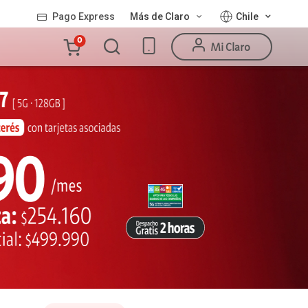
Pago Express
Más de Claro
Chile
Carro
0
Mi Claro
de
la
compra
Valor
Línea