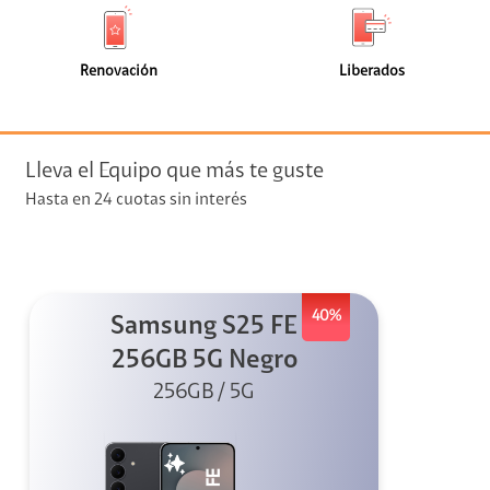
de
de
(0)
(0)
faceta
faceta
visión
Renovación
Liberados
visión + Telefonía
e streaming
Lleva el Equipo que más te guste
Hasta en 24 cuotas sin interés
40%
Samsung S25 FE
elular
256GB 5G Negro
256GB / 5G