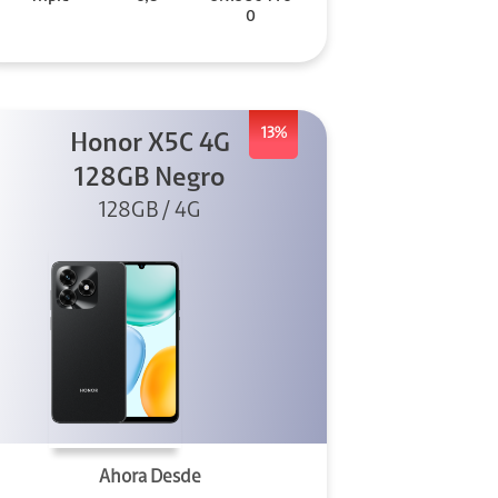
0
13%
Honor X5C 4G
128GB Negro
128GB / 4G
Ahora Desde