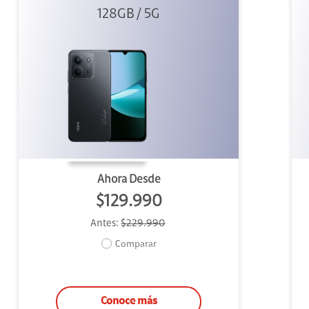
128GB / 5G
Negro
Ahora Desde
$129.990
Antes:
$229.990
Comparar
Conoce más