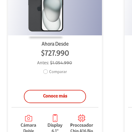
uipo
ento
ium
Ahora Desde
$727.990
Antes:
$1.054.990
alor Agregado
Comparar
Conoce más
Cámara
Display
Procesador
Doble
6.1"
Chip A16 Bio