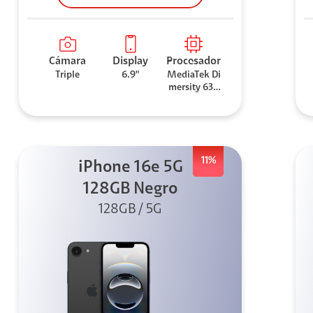
Cámara
Display
Procesador
Triple
6.9"
MediaTek Di
mersity 630
0
11%
iPhone 16e 5G
128GB Negro
128GB / 5G