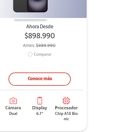
Ahora Desde
$898.990
Antes:
$989.990
Comparar
Conoce más
Cámara
Display
Procesador
Dual
6.1"
Chip A18 Bio
nic