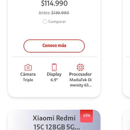
$114.990
Antes:
$139.990
Comparar
Conoce más
Cámara
Display
Procesador
Triple
6.9"
MediaTek Di
mersity 630
0
43%
Xiaomi Redmi
15C 128GB 5G