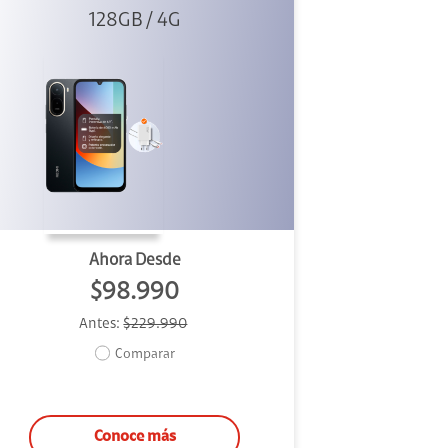
128GB / 4G
Negro +
Cargador
Ahora Desde
$98.990
Antes:
$229.990
Comparar
Conoce más