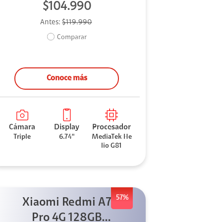
$104.990
Antes:
$119.990
Comparar
Conoce más
Cámara
Display
Procesador
Triple
6.74"
MediaTek He
lio G81
57%
Xiaomi Redmi A7
Pro 4G 128GB