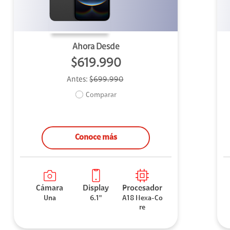
Ahora Desde
$619.990
Antes:
$699.990
Comparar
Conoce más
Cámara
Display
Procesador
Una
6.1"
A18 Hexa-Co
re