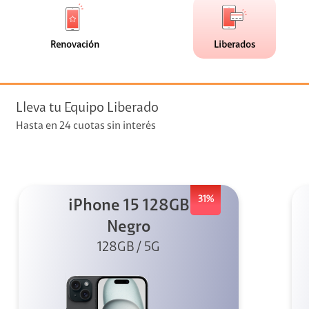
de
de
(0)
(8)
faceta
faceta
visión
Renovación
Liberados
visión + Telefonía
e streaming
Lleva tu Equipo Liberado
Hasta en 24 cuotas sin interés
31%
iPhone 15 128GB
elular
Negro
128GB / 5G