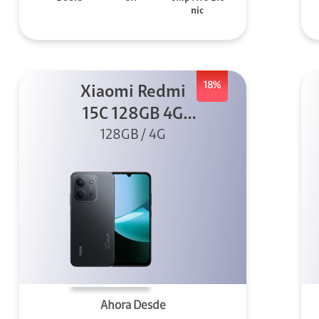
nic
18%
Xiaomi Redmi
15C 128GB 4G
128GB / 4G
Negro
Ahora Desde