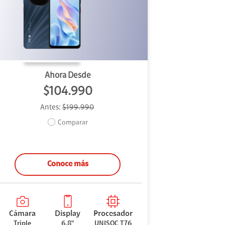
Ahora Desde
$104.990
Antes:
$199.990
Comparar
Conoce más
Cámara
Display
Procesador
Triple
6,8"
UNISOC T76