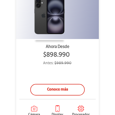
Ahora Desde
$898.990
Antes:
$989.990
Conoce más
Cámara
Display
Procesador