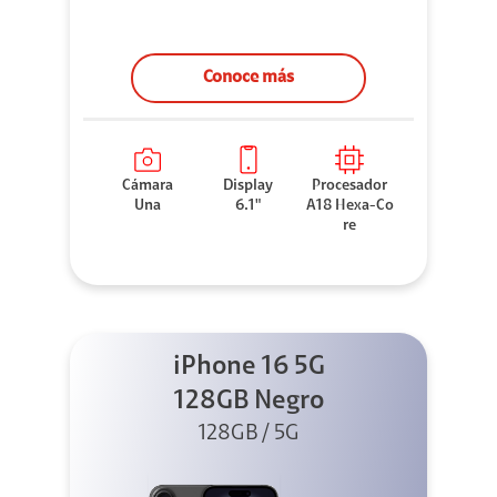
Conoce más
Cámara
Display
Procesador
Una
6.1"
A18 Hexa-Co
re
iPhone 16 5G
128GB Negro
128GB / 5G