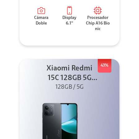
Cámara
Display
Procesador
Doble
6.1"
Chip A16 Bio
nic
43%
Xiaomi Redmi
15C 128GB 5G
128GB / 5G
Negro