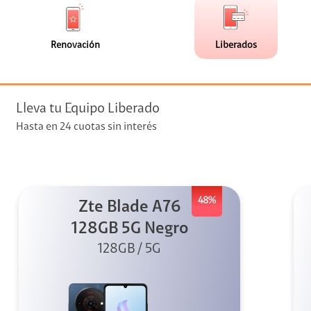
de
de
(0)
(2)
faceta
faceta
visión
Renovación
Liberados
visión + Telefonía
e streaming
Lleva tu Equipo Liberado
Hasta en 24 cuotas sin interés
48%
Zte Blade A76
elular
128GB 5G Negro
128GB / 5G