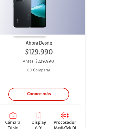
Ahora Desde
$129.990
Antes:
$229.990
Comparar
Conoce más
Cámara
Display
Procesador
Triple
6.9"
MediaTek Di