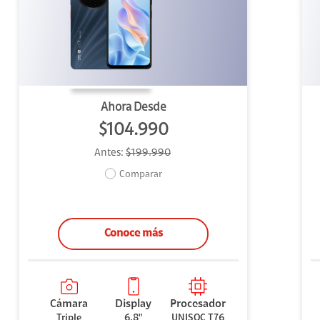
uipo
ento
ium
Ahora Desde
$104.990
Antes:
$199.990
alor Agregado
Comparar
Conoce más
Cámara
Display
Procesador
Triple
6,8"
UNISOC T76