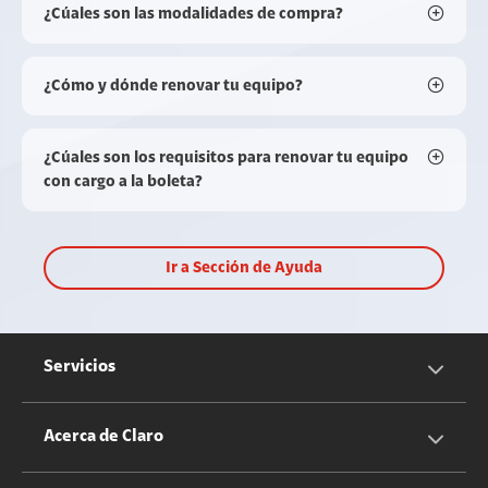
¿Cúales son las modalidades de compra?
¿Cómo y dónde renovar tu equipo?
¿Cúales son los requisitos para renovar tu equipo
con cargo a la boleta?
Ir a Sección de Ayuda
Servicios
Servicios Móviles
Acerca de Claro