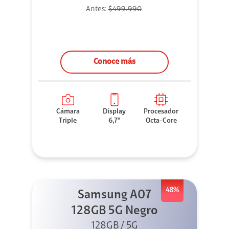
Antes:
$499.990
Conoce más
Cámara
Display
Procesador
Triple
6,7"
Octa-Core
48%
Samsung A07
128GB 5G Negro
128GB / 5G