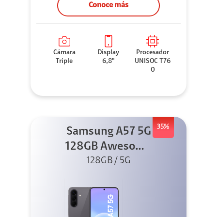
Conoce más
Cámara
Display
Procesador
Triple
6,8"
UNISOC T76
0
35%
Samsung A57 5G
128GB Awesome
128GB / 5G
Gray