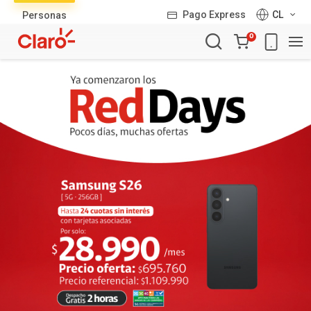
Lista
Pago Express
CL
Personas
de
Carro
productos
0
de
la
compra