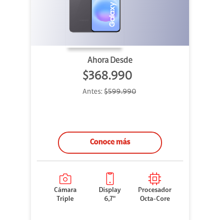
Ahora Desde
$368.990
Antes:
$599.990
Conoce más
Cámara
Display
Procesador
Triple
6,7"
Octa-Core