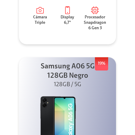
Cámara
Display
Procesador
Triple
6,7"
Snapdragon
6 Gen 3
19%
Samsung A06 5G
128GB Negro
128GB / 5G