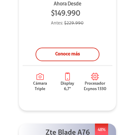
Ahora Desde
$149.990
Antes:
$229.990
Conoce más
Cámara
Display
Procesador
Triple
6,7"
Exynos 1330
48%
Zte Blade A76