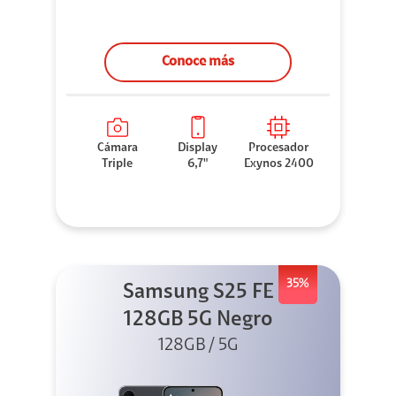
Conoce más
Cámara
Display
Procesador
Triple
6,7"
Exynos 2400
35%
Samsung S25 FE
128GB 5G Negro
128GB / 5G