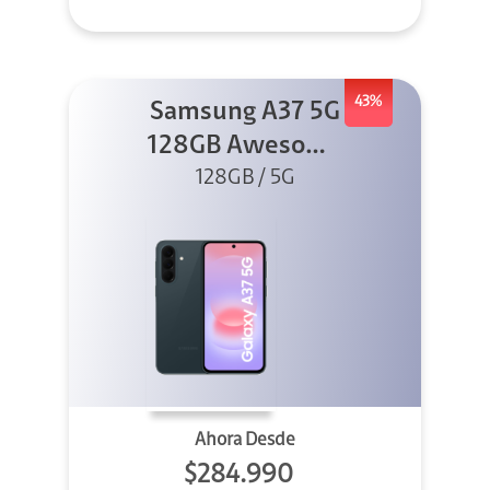
43%
Samsung A37 5G
128GB Awesome
Graygreen
128GB / 5G
Ahora Desde
$284.990