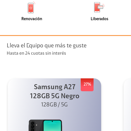
de
de
(8)
(8)
faceta
faceta
visión
Renovación
Liberados
visión + Telefonía
e streaming
Lleva el Equipo que más te guste
Hasta en 24 cuotas sin interés
27%
Samsung A27
elular
128GB 5G Negro
128GB / 5G