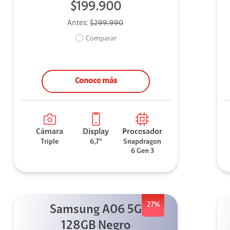
$199.900
Antes:
$299.990
Comparar
Conoce más
Cámara
Display
Procesador
Triple
6,7"
Snapdragon
6 Gen 3
27%
Samsung A06 5G
128GB Negro