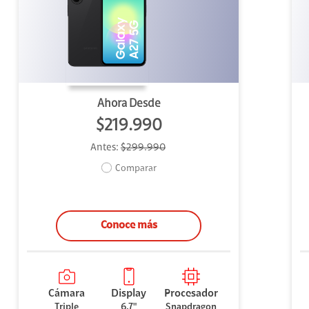
uipo
ento
ium
Ahora Desde
$219.990
Antes:
$299.990
alor Agregado
Comparar
Conoce más
Cámara
Display
Procesador
Triple
6,7"
Snapdragon