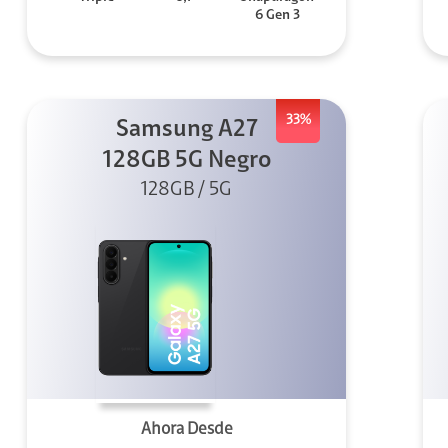
6 Gen 3
33%
Samsung A27
128GB 5G Negro
128GB / 5G
Ahora Desde