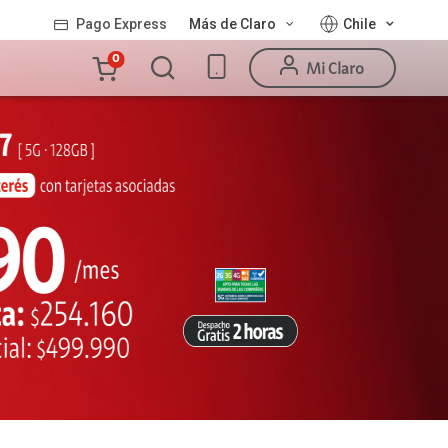
Pago Express
Más de Claro
Chile
Carro
0
Mi Claro
de
la
compra
Valor
Línea