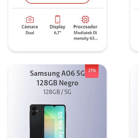
Cámara
Display
Procesador
Dual
6,7"
Mediatek Di
mensity 630
0
27%
Samsung A06 5G
128GB Negro
128GB / 5G