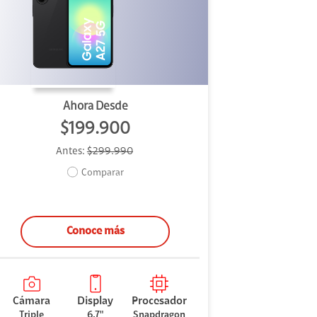
Ahora Desde
$199.900
Antes:
$299.990
Comparar
Conoce más
Cámara
Display
Procesador
Triple
6,7"
Snapdragon