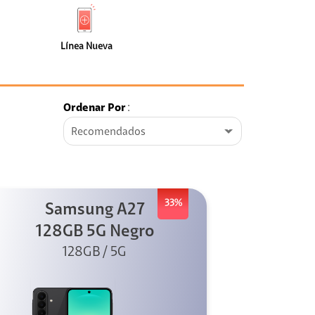
de
Nueva
faceta
(8)
Línea Nueva
Ordenar Por
:
Recomendados
33%
Samsung A27
128GB 5G Negro
128GB / 5G