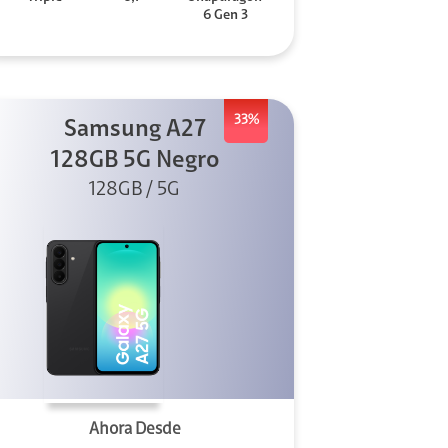
6 Gen 3
33%
Samsung A27
128GB 5G Negro
128GB / 5G
Ahora Desde