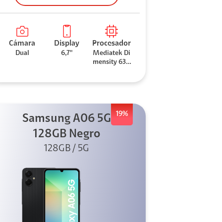
Cámara
Display
Procesador
Dual
6,7"
Mediatek Di
mensity 630
0
19%
Samsung A06 5G
128GB Negro
128GB / 5G