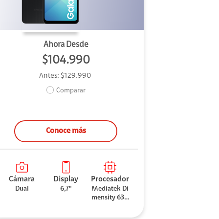
Ahora Desde
$104.990
Antes:
$129.990
Comparar
Conoce más
Cámara
Display
Procesador
Dual
6,7"
Mediatek Di
mensity 630
0