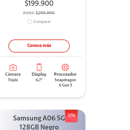
$199.900
Antes:
$299.990
Comparar
Conoce más
Cámara
Display
Procesador
Triple
6,7"
Snapdragon
6 Gen 3
27%
Samsung A06 5G
128GB Negro