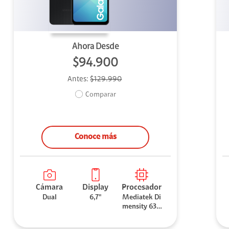
Ahora Desde
$94.900
Antes:
$129.990
Comparar
Conoce más
Cámara
Display
Procesador
Dual
6,7"
Mediatek Di
mensity 630
0