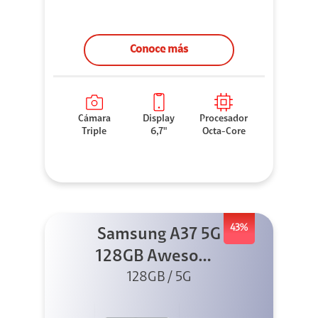
Conoce más
Cámara
Display
Procesador
Triple
6,7"
Octa-Core
43%
Samsung A37 5G
128GB Awesome
Graygreen
128GB / 5G