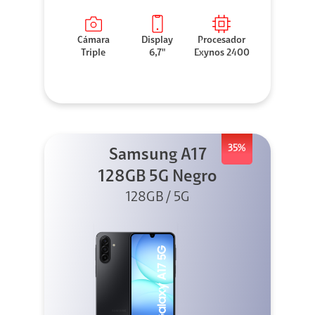
Cámara
Display
Procesador
Triple
6,7"
Exynos 2400
35%
Samsung A17
128GB 5G Negro
128GB / 5G