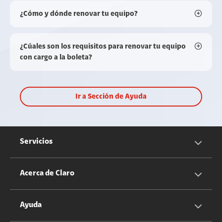
¿Cómo y dónde renovar tu equipo?
¿Cúales son los requisitos para renovar tu equipo
con cargo a la boleta?
Ir a Sección de Ayuda
Servicios
Servicios Móviles
Acerca de Claro
Servicios Hogar
Información Corporativa
Ayuda