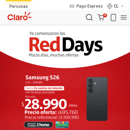
Lista
Pago Express
CL
Personas
de
Carro
productos
0
de
la
compra