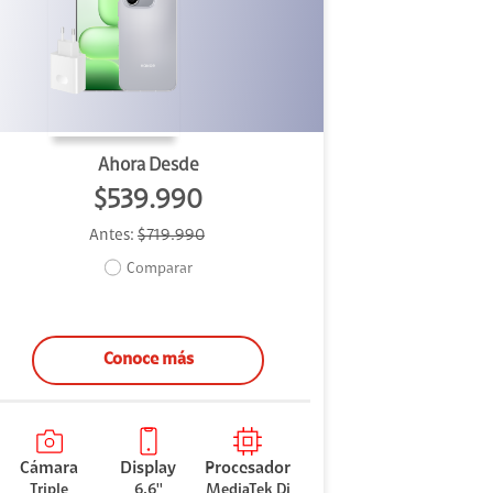
Ahora Desde
$539.990
Antes:
$719.990
Comparar
Conoce más
Cámara
Display
Procesador
Triple
6.6''
MediaTek Di