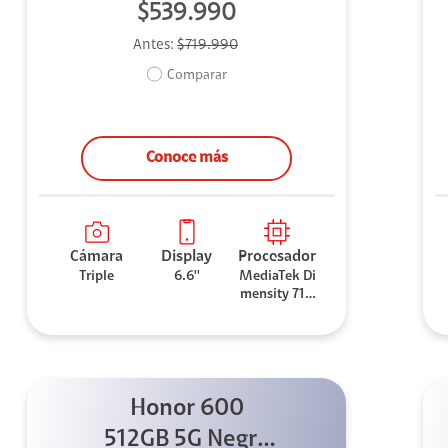
$539.990
Antes:
$719.990
Comparar
Conoce más
Cámara
Display
Procesador
Triple
6.6''
MediaTek Di
mensity 710
0 Elite
Honor 600
512GB 5G Negro