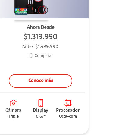
Ahora Desde
$1.319.990
Antes:
$1.499.990
Comparar
Conoce más
Cámara
Display
Procesador
Triple
6.67"
Octa-core