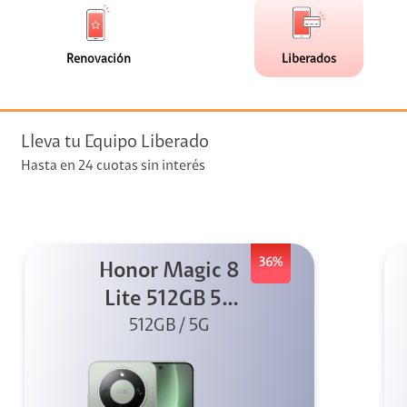
de
de
(0)
(22)
faceta
faceta
visión
Renovación
Liberados
visión + Telefonía
e streaming
Lleva tu Equipo Liberado
Hasta en 24 cuotas sin interés
36%
Honor Magic 8
elular
Lite 512GB 5G
512GB / 5G
Verde