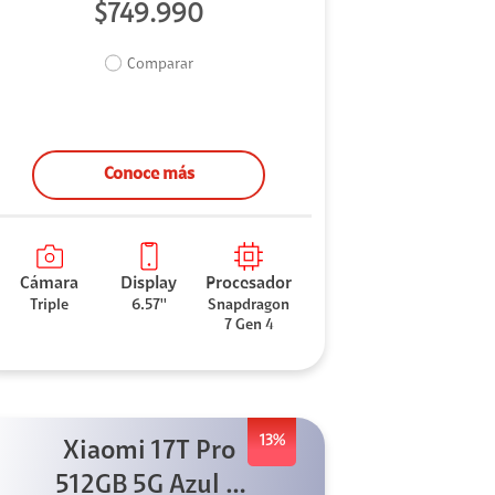
$749.990
Comparar
Conoce más
Cámara
Display
Procesador
Triple
6.57''
Snapdragon
7 Gen 4
13%
Xiaomi 17T Pro
512GB 5G Azul +