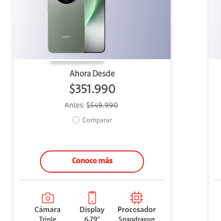
uipo
ento
ium
Ahora Desde
$351.990
Antes:
$549.990
alor Agregado
Comparar
Conoce más
Cámara
Display
Procesador
Triple
6.79''
Snapdragon