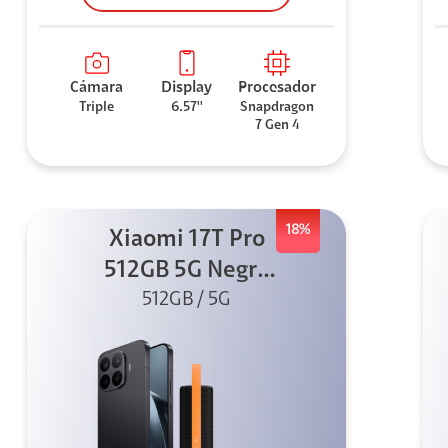
Cámara
Display
Procesador
Triple
6.57''
Snapdragon
7 Gen 4
18%
Xiaomi 17T Pro
512GB 5G Negro
+ Sound
512GB / 5G
Outdoor