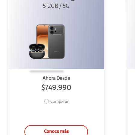
512GB / 5G
+ Clip 2
Ahora Desde
$749.990
Comparar
Conoce más