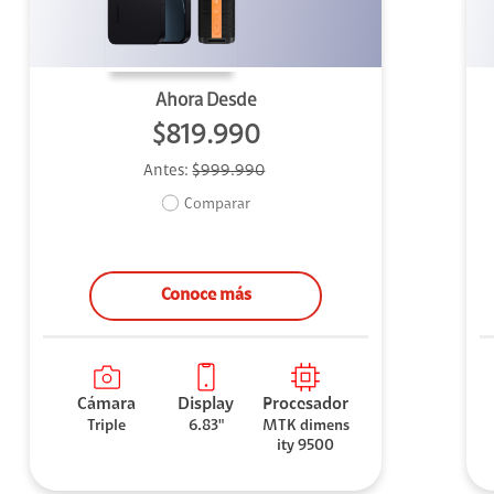
Ahora Desde
$819.990
Antes:
$999.990
Comparar
Conoce más
Cámara
Display
Procesador
Triple
6.83"
MTK dimens
ity 9500