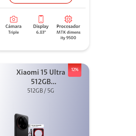
Cámara
Display
Procesador
Triple
6.83"
MTK dimens
ity 9500
12%
Xiaomi 15 Ultra
512GB
Photography Kit
512GB / 5G
5G Negro