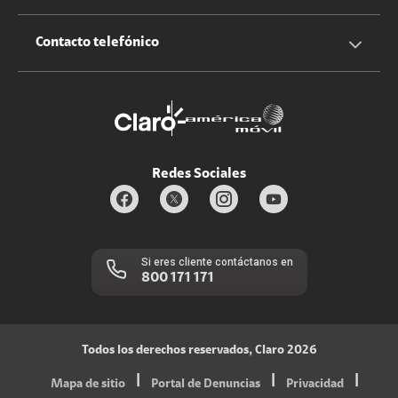
Claro Up
Propietario terreno antenas
No molestar
Iniciar sesión
Contacto telefónico
Promociones
Trabaja con nosotros
Durabilidad de bienes
Servicios móviles y hogar: 800-171-800
Estado de Servicios
Redes Sociales
Si eres cliente contáctanos en
800 171 171
Todos los derechos reservados, Claro 2026
|
|
|
Mapa de sitio
Portal de Denuncias
Privacidad