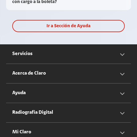
con cargo a la boleta?
Ir a Sección de Ayuda
Servicios
Servicios Móviles
Acerca de Claro
Servicios Hogar
Información Corporativa
Ayuda
Equipos
Sostenibilidad
Cotizador servicios móviles
Radiografia Digital
Claro club
Quiero Ser Distribuidor
Cotizador servicios hogar
Mi Claro