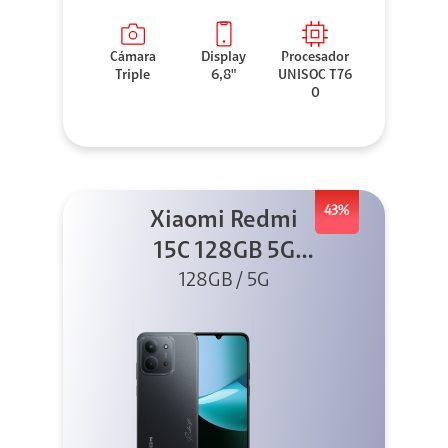
Cámara
Display
Procesador
Triple
6,8"
UNISOC T76
0
43%
Xiaomi Redmi
15C 128GB 5G
128GB / 5G
Negro