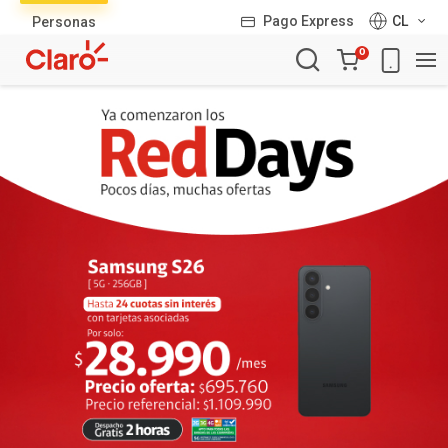
Lista
Pago Express
CL
Personas
de
Carro
productos
0
de
la
compra