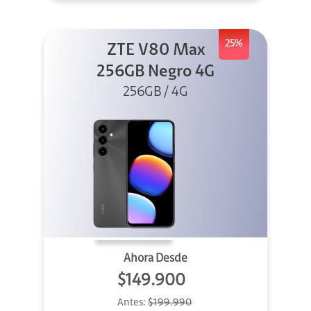
25%
ZTE V80 Max
256GB Negro 4G
256GB / 4G
Ahora Desde
$149.900
Antes:
$199.990