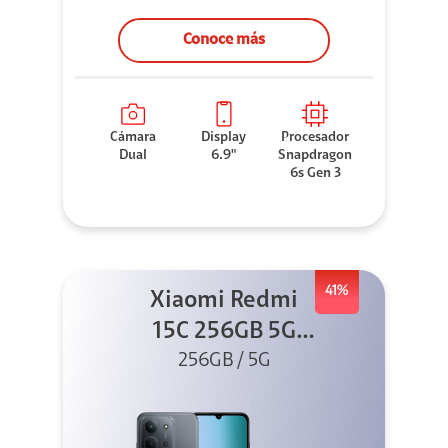
Conoce más
Cámara
Display
Procesador
Dual
6.9"
Snapdragon
6s Gen 3
41%
Xiaomi Redmi
15C 256GB 5G
256GB / 5G
Negro