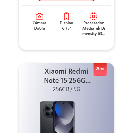
Cámara
Display
Procesador
Doble
6.75"
MediaTek Di
mensity 630
0
20%
Xiaomi Redmi
Note 15 256GB
5G Negro
256GB / 5G