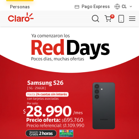
Lista
Pago Express
CL
Personas
de
Carro
productos
0
de
la
compra