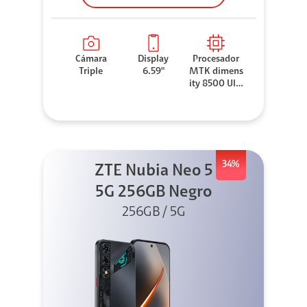
Cámara
Display
Procesador
Triple
6.59"
MTK dimens
ity 8500 Ultr
a
34%
ZTE Nubia Neo 5
5G 256GB Negro
256GB / 5G