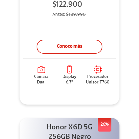
$122.900
Antes:
$189.990
Conoce más
Cámara
Display
Procesador
Dual
6.7"
Unisoc T760
26%
Honor X6D 5G
256GB Negro