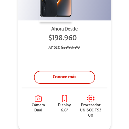
Ahora Desde
$198.960
Antes:
$299.990
Conoce más
Cámara
Display
Procesador
Dual
6.8"
UNISOC T93
00