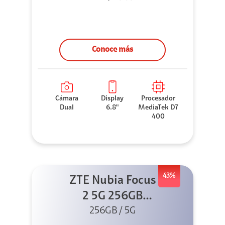
Conoce más
Cámara
Display
Procesador
Dual
6.8"
MediaTek D7
400
43%
ZTE Nubia Focus
2 5G 256GB
256GB / 5G
Negro