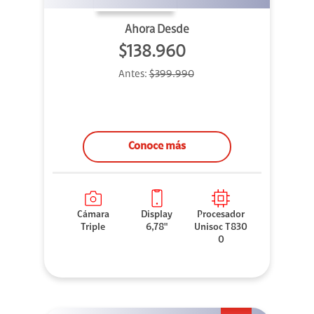
Ahora Desde
$138.960
Antes:
$399.990
Conoce más
Cámara
Display
Procesador
Triple
6,78"
Unisoc T830
0