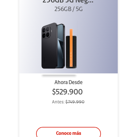
256GB 5G Negro
256GB / 5G
+ Sound
Outdoor
Ahora Desde
$529.900
Antes:
$749.990
Conoce más