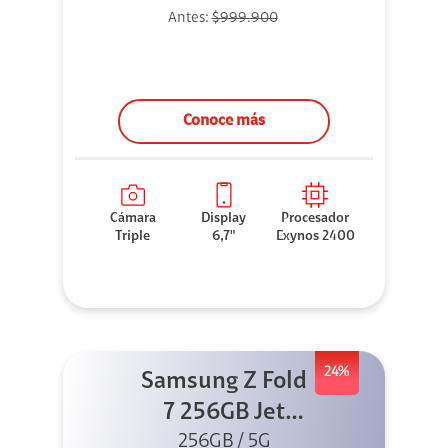
Antes:
$999.900
Conoce más
Cámara
Display
Procesador
Triple
6,7"
Exynos 2400
24%
Samsung Z Fold
7 256GB Jet
256GB / 5G
Black