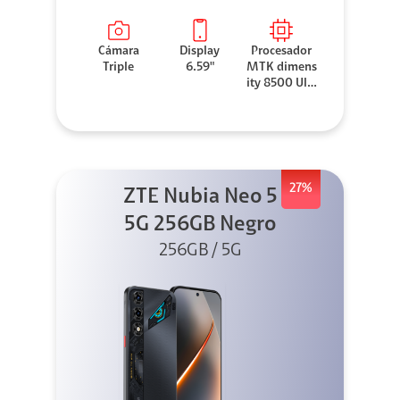
Cámara
Display
Procesador
Triple
6.59"
MTK dimens
ity 8500 Ultr
a
27%
ZTE Nubia Neo 5
5G 256GB Negro
256GB / 5G