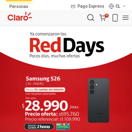
Lista
Pago Express
CL
Personas
de
Carro
productos
0
de
la
compra