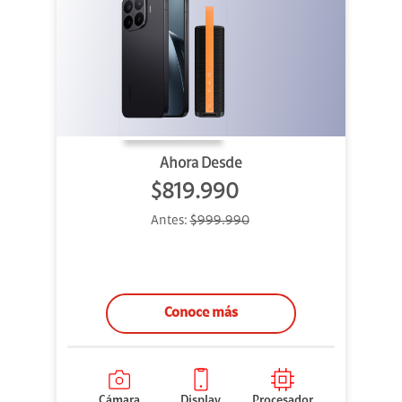
Ahora Desde
$819.990
Antes:
$999.990
Conoce más
Cámara
Display
Procesador