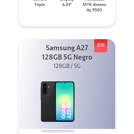
Triple
6.83"
MTK dimens
ity 9500
27%
Samsung A27
128GB 5G Negro
128GB / 5G