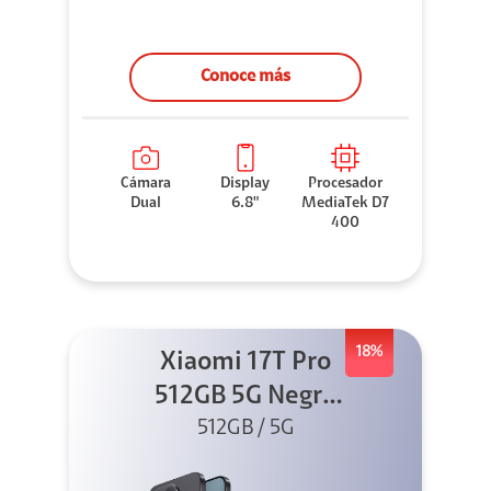
Conoce más
Cámara
Display
Procesador
Dual
6.8"
MediaTek D7
400
18%
Xiaomi 17T Pro
512GB 5G Negro
+ Sound
512GB / 5G
Outdoor