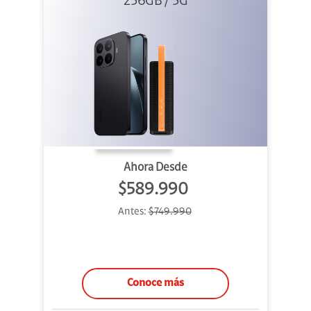
256GB / 5G
+ Sound
Outdoor
Ahora Desde
$589.990
Antes:
$749.990
Conoce más