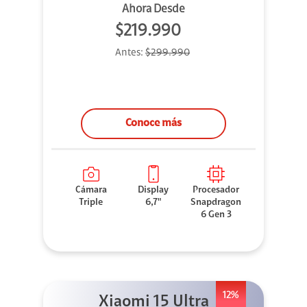
Ahora Desde
$219.990
Antes:
$299.990
Conoce más
Cámara
Display
Procesador
Triple
6,7"
Snapdragon
6 Gen 3
12%
Xiaomi 15 Ultra