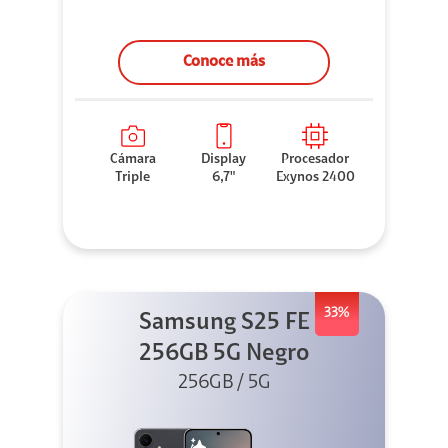
Conoce más
Cámara
Display
Procesador
Triple
6,7"
Exynos 2400
33%
Samsung S25 FE
256GB 5G Negro
256GB / 5G