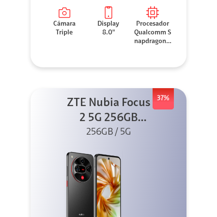
Cámara
Display
Procesador
Triple
8.0"
Qualcomm S
napdragon 8
Elite
37%
ZTE Nubia Focus
2 5G 256GB
256GB / 5G
Negro