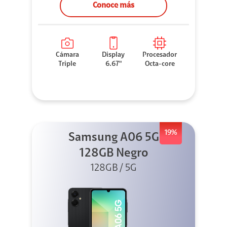
Conoce más
Cámara
Display
Procesador
Triple
6.67"
Octa-core
19%
Samsung A06 5G
128GB Negro
128GB / 5G