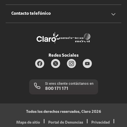
Claro Up
Propietario terreno antenas
No molestar
Iniciar sesión
Contacto telefónico
Promociones
Trabaja con nosotros
Durabilidad de bienes
Servicios móviles y hogar: 800-171-800
Estado de Servicios
Redes Sociales
Si eres cliente contáctanos en
800 171 171
Todos los derechos reservados, Claro 2026
|
|
|
Mapa de sitio
Portal de Denuncias
Privacidad