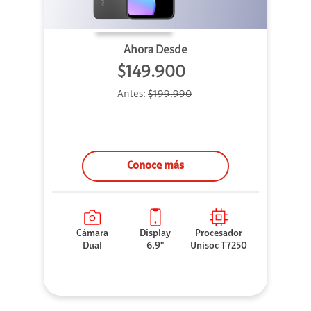
Ahora Desde
$149.900
Antes:
$199.990
Conoce más
Cámara
Display
Procesador
Dual
6.9"
Unisoc T7250