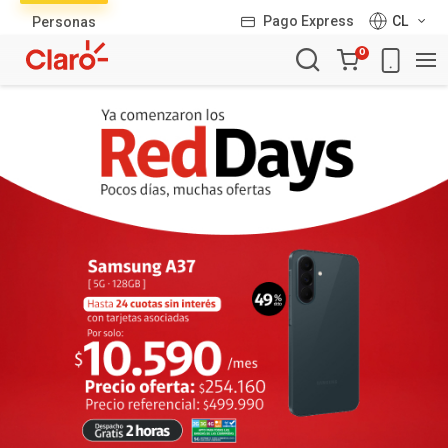
Lista
Pago Express
CL
Personas
de
Carro
productos
0
de
la
compra