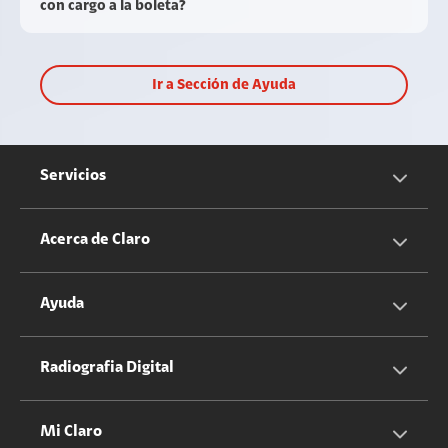
con cargo a la boleta?
Ir a Sección de Ayuda
Servicios
Servicios Móviles
Acerca de Claro
Servicios Hogar
Información Corporativa
Ayuda
Equipos
Sostenibilidad
Cotizador servicios móviles
Radiografia Digital
Claro club
Quiero Ser Distribuidor
Cotizador servicios hogar
Mi Claro