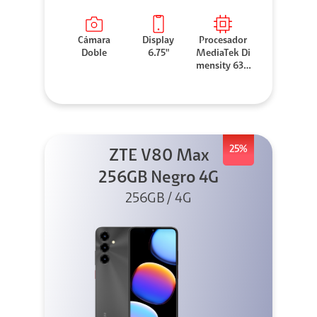
Cámara
Display
Procesador
Doble
6.75"
MediaTek Di
mensity 630
0
25%
ZTE V80 Max
256GB Negro 4G
256GB / 4G