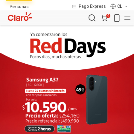
Lista
Pago Express
CL
Personas
de
Carro
productos
0
de
la
compra