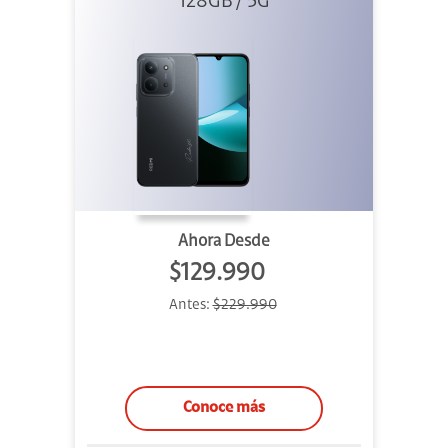
128GB / 5G
Negro
Ahora Desde
$129.990
Antes:
$229.990
Conoce más