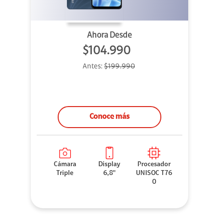
Ahora Desde
$104.990
Antes:
$199.990
Conoce más
Cámara
Display
Procesador
Triple
6,8"
UNISOC T76
0