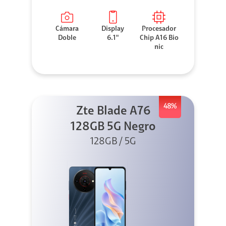
Cámara
Display
Procesador
Doble
6.1"
Chip A16 Bio
nic
48%
Zte Blade A76
128GB 5G Negro
128GB / 5G