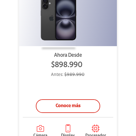
Ahora Desde
$898.990
Antes:
$989.990
Conoce más
Cámara
Display
Procesador