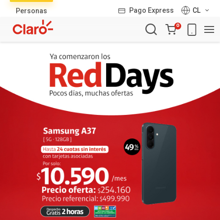
Lista
Pago Express
CL
Personas
de
Carro
productos
0
de
la
compra