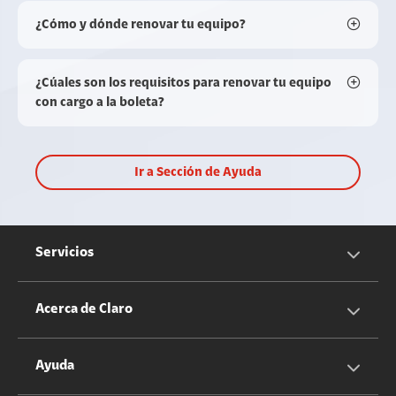
¿Cómo y dónde renovar tu equipo?
¿Cúales son los requisitos para renovar tu equipo
con cargo a la boleta?
Ir a Sección de Ayuda
Servicios
Servicios Móviles
Acerca de Claro
Servicios Hogar
Información Corporativa
Ayuda