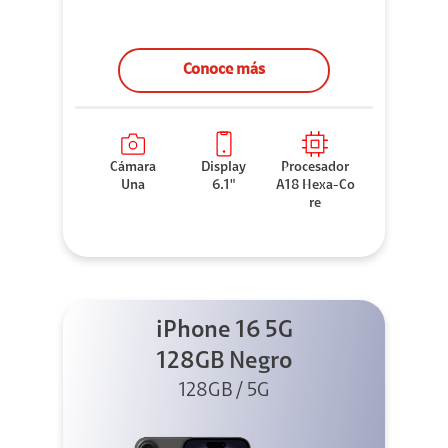
Conoce más
Cámara
Display
Procesador
Una
6.1"
A18 Hexa-Co
re
iPhone 16 5G
128GB Negro
128GB / 5G