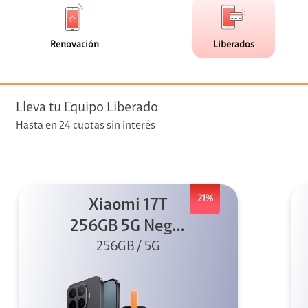
de
de
(0)
(9)
faceta
faceta
visión
Renovación
Liberados
visión + Telefonía
e streaming
Lleva tu Equipo Liberado
Hasta en 24 cuotas sin interés
21%
Xiaomi 17T
elular
256GB 5G Negro
256GB / 5G
+ Sound
Outdoor