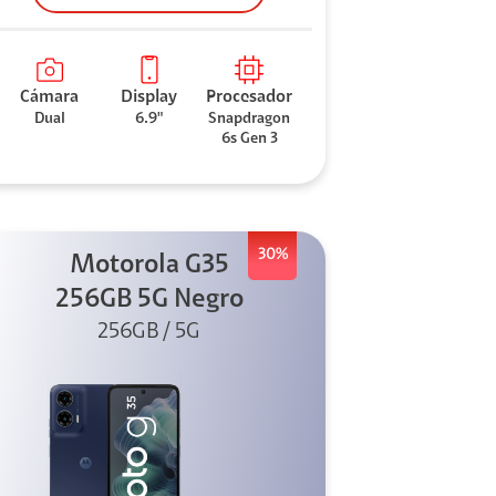
Cámara
Display
Procesador
Dual
6.9"
Snapdragon
6s Gen 3
30%
Motorola G35
256GB 5G Negro
256GB / 5G