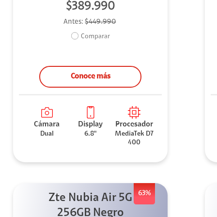
$389.990
Antes:
$449.990
Comparar
Conoce más
Cámara
Display
Procesador
Dual
6.8"
MediaTek D7
400
63%
Zte Nubia Air 5G
256GB Negro