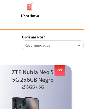
de
Nueva
faceta
(0)
Línea Nueva
Ordenar Por
:
Recomendados
27%
ZTE Nubia Neo 5
5G 256GB Negro
256GB / 5G