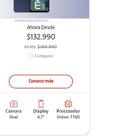
Ahora Desde
$132.990
Antes:
$189.990
Comparar
Conoce más
Cámara
Display
Procesador
Dual
6.7"
Unisoc T760