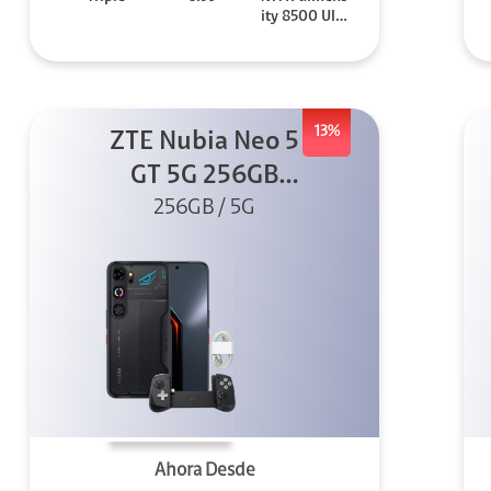
ity 8500 Ultr
a
13%
ZTE Nubia Neo 5
GT 5G 256GB
Negro + GPAD +
256GB / 5G
Cable
Ahora Desde