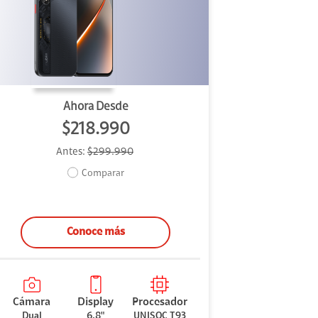
Ahora Desde
$218.990
Antes:
$299.990
Comparar
Conoce más
Cámara
Display
Procesador
Dual
6.8"
UNISOC T93