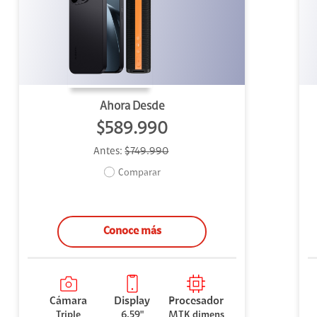
uipo
ento
ium
Ahora Desde
$589.990
Antes:
$749.990
alor Agregado
Comparar
Conoce más
Cámara
Display
Procesador
Triple
6.59"
MTK dimens