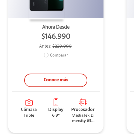
Ahora Desde
$146.990
Antes:
$229.990
Comparar
Conoce más
Cámara
Display
Procesador
Triple
6.9"
MediaTek Di
mersity 630
0