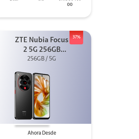
00
37%
ZTE Nubia Focus
2 5G 256GB
256GB / 5G
Negro
Ahora Desde