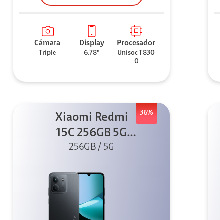
Cámara
Display
Procesador
Triple
6,78"
Unisoc T830
0
36%
Xiaomi Redmi
15C 256GB 5G
256GB / 5G
Negro