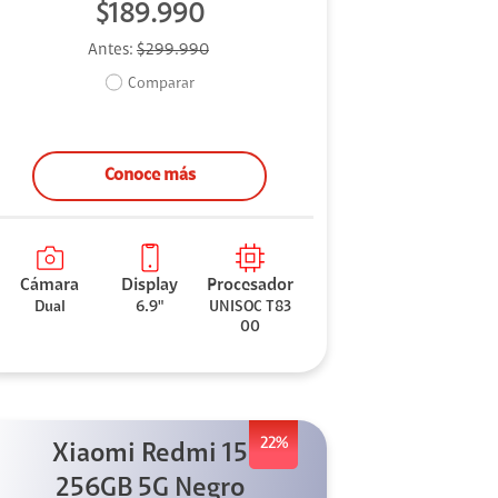
$189.990
Antes:
$299.990
Comparar
Conoce más
Cámara
Display
Procesador
Dual
6.9"
UNISOC T83
00
22%
Xiaomi Redmi 15
256GB 5G Negro