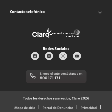
Claro Up
Propietario terreno antenas
No molestar
Iniciar sesión
Contacto telefónico
Promociones
Trabaja con nosotros
Durabilidad de bienes
Servicios móviles y hogar: 800-171-800
Estado de Servicios
Redes Sociales
Si eres cliente contáctanos en
800 171 171
Todos los derechos reservados, Claro 2026
|
|
|
Mapa de sitio
Portal de Denuncias
Privacidad