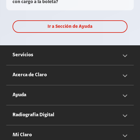
con cargo a la boleta?
Ir a Sección de Ayuda
Servicios
Servicios Móviles
Acerca de Claro
Servicios Hogar
Información Corporativa
Ayuda
Equipos
Sostenibilidad
Cotizador servicios móviles
Radiografia Digital
Claro club
Quiero Ser Distribuidor
Cotizador servicios hogar
Mi Claro