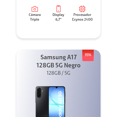
Cámara
Display
Procesador
Triple
6,7"
Exynos 2400
35%
Samsung A17
128GB 5G Negro
128GB / 5G