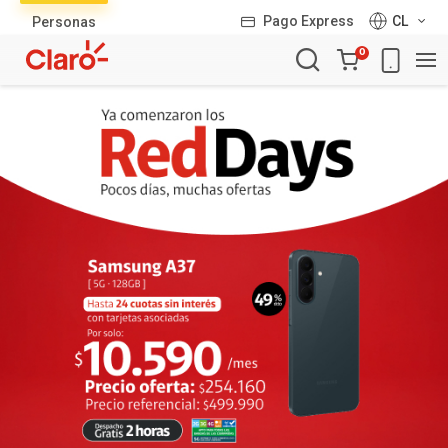
Lista
Pago Express
CL
Personas
de
Carro
productos
0
de
la
compra