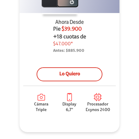
Ahora Desde
Pie
$39.900
+18 cuotas de
$47.000*
Antes:
$885.900
Lo Quiero
Cámara
Display
Procesador
Triple
6,7"
Exynos 2400