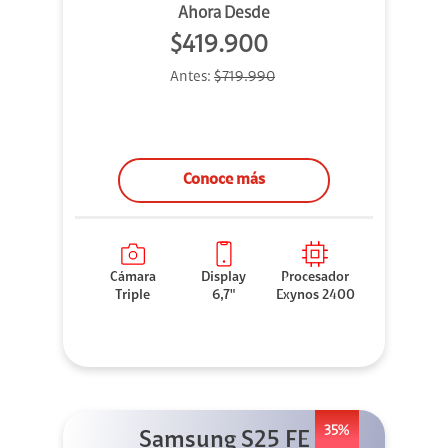
Ahora Desde
$419.900
Antes:
$719.990
Conoce más
Cámara
Display
Procesador
Triple
6,7"
Exynos 2400
35%
Samsung S25 FE