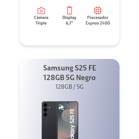
Cámara
Display
Procesador
Triple
6,7"
Exynos 2400
Samsung S25 FE
128GB 5G Negro
128GB / 5G