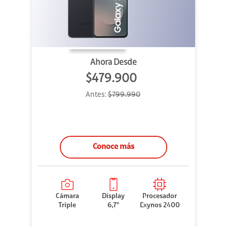
Ahora Desde
$479.900
Antes:
$799.990
Conoce más
Cámara
Display
Procesador
Triple
6,7"
Exynos 2400