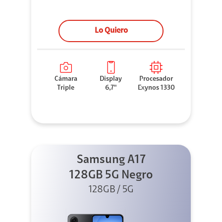
Lo Quiero
Cámara
Display
Procesador
Triple
6,7"
Exynos 1330
Samsung A17
128GB 5G Negro
128GB / 5G