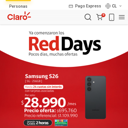
Lista
Pago Express
CL
Personas
de
Carro
productos
0
de
la
compra