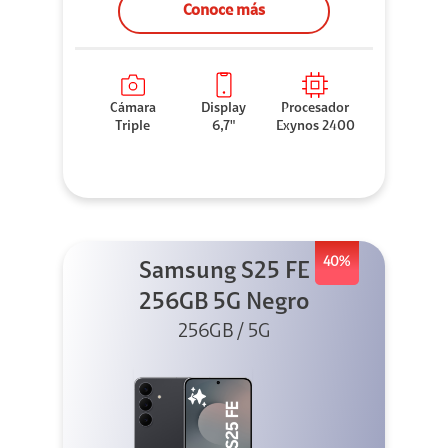
Conoce más
Cámara
Display
Procesador
Triple
6,7"
Exynos 2400
40%
Samsung S25 FE
256GB 5G Negro
256GB / 5G