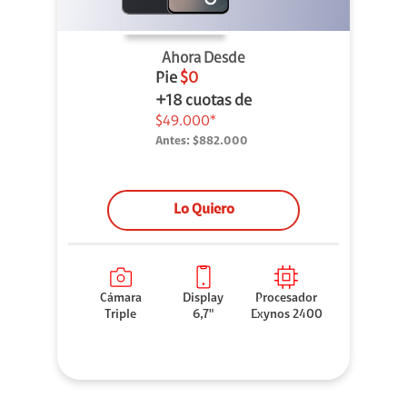
Ahora Desde
Pie
$0
+18 cuotas de
$49.000*
Antes:
$882.000
Lo Quiero
Cámara
Display
Procesador
Triple
6,7"
Exynos 2400