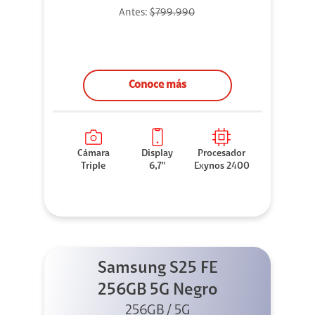
Antes:
$799.990
Conoce más
Cámara
Display
Procesador
Triple
6,7"
Exynos 2400
Samsung S25 FE
256GB 5G Negro
256GB / 5G