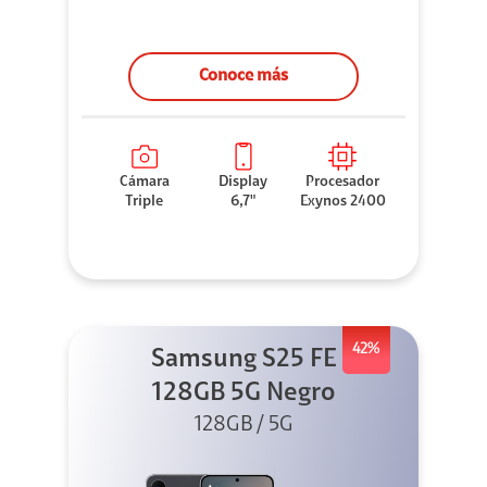
Conoce más
Cámara
Display
Procesador
Triple
6,7"
Exynos 2400
42%
Samsung S25 FE
128GB 5G Negro
128GB / 5G