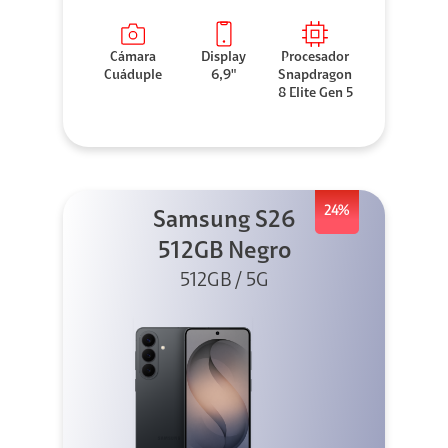
Cámara
Display
Procesador
Cuáduple
6,9"
Snapdragon
8 Elite Gen 5
24%
Samsung S26
512GB Negro
512GB / 5G