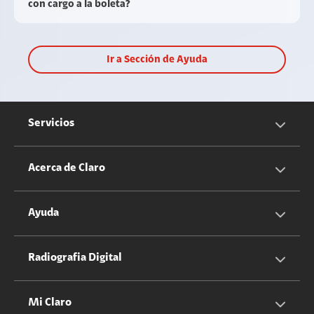
con cargo a la boleta?
Ir a Sección de Ayuda
Servicios
Servicios Móviles
Acerca de Claro
Servicios Hogar
Información Corporativa
Ayuda
Equipos
Sostenibilidad
Cotizador servicios móviles
Radiografia Digital
Claro club
Quiero Ser Distribuidor
Cotizador servicios hogar
Mi Claro