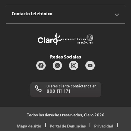
Claro Up
Propietario terreno antenas
No molestar
Iniciar sesión
Contacto telefónico
Promociones
Trabaja con nosotros
Durabilidad de bienes
Servicios móviles y hogar: 800-171-800
Estado de Servicios
Redes Sociales
Si eres cliente contáctanos en
800 171 171
Todos los derechos reservados, Claro 2026
|
|
|
Mapa de sitio
Portal de Denuncias
Privacidad