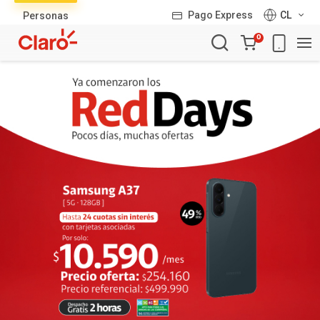
Lista
Pago Express
CL
Personas
de
Carro
productos
0
de
la
compra