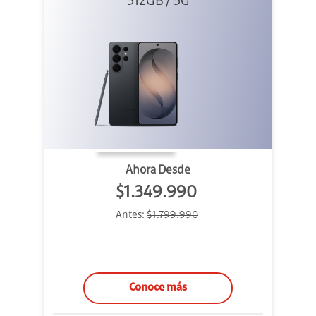
512GB / 5G
Negro
Ahora Desde
$1.349.990
Antes:
$1.799.990
Conoce más