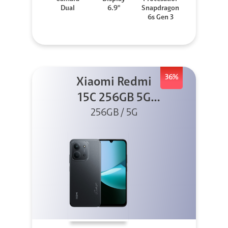
Dual
6.9"
Snapdragon
6s Gen 3
36%
Xiaomi Redmi
15C 256GB 5G
256GB / 5G
Negro