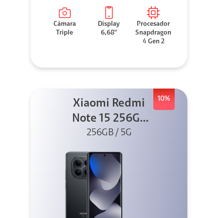
Cámara
Display
Procesador
Triple
6,68"
Snapdragon
4 Gen 2
10%
Xiaomi Redmi
Note 15 256GB
5G Negro
256GB / 5G