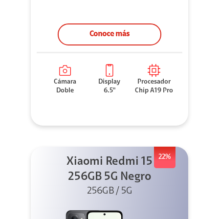
Conoce más
Cámara
Display
Procesador
Doble
6.5"
Chip A19 Pro
22%
Xiaomi Redmi 15
256GB 5G Negro
256GB / 5G