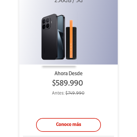
256GB / 5G
+ Sound
Outdoor
Ahora Desde
$589.990
Antes:
$749.990
Conoce más