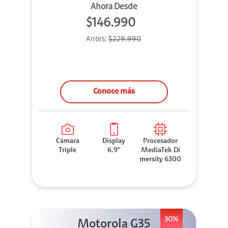
Ahora Desde
$146.990
Antes:
$229.990
Conoce más
Cámara
Display
Procesador
Triple
6.9"
MediaTek Di
mersity 6300
30%
Motorola G35