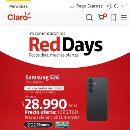
Lista
Pago Express
CL
Personas
de
Carro
productos
0
de
la
compra