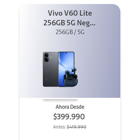
Vivo V60 Lite
256GB 5G Negro
+ Buds XE
256GB / 5G
Ahora Desde
$399.990
Antes:
$419.990