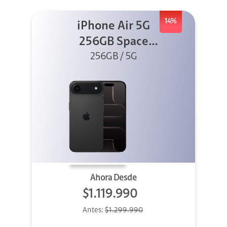
14%
iPhone Air 5G
256GB Space
Black (Sólo
256GB / 5G
eSIM)
Ahora Desde
$1.119.990
Antes:
$1.299.990