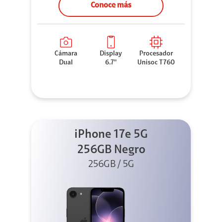
Conoce más
Cámara
Display
Procesador
Dual
6.7"
Unisoc T760
iPhone 17e 5G
256GB Negro
256GB / 5G