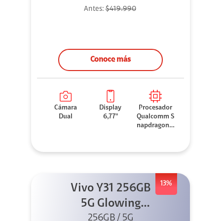
Antes:
$419.990
Conoce más
Cámara
Display
Procesador
Dual
6,77"
Qualcomm S
napdragon 7
Gen 3
13%
Vivo Y31 256GB
5G Glowing
256GB / 5G
Black