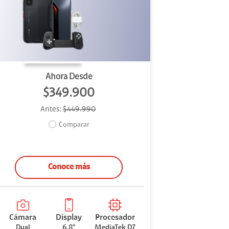
Ahora Desde
$349.900
Antes:
$449.990
Comparar
Conoce más
Cámara
Display
Procesador
Dual
6.8"
MediaTek D7