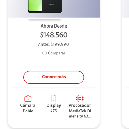
Ahora Desde
$148.560
Antes:
$199.990
Comparar
Conoce más
Cámara
Display
Procesador
Doble
6.75"
MediaTek Di
mensity 630
0