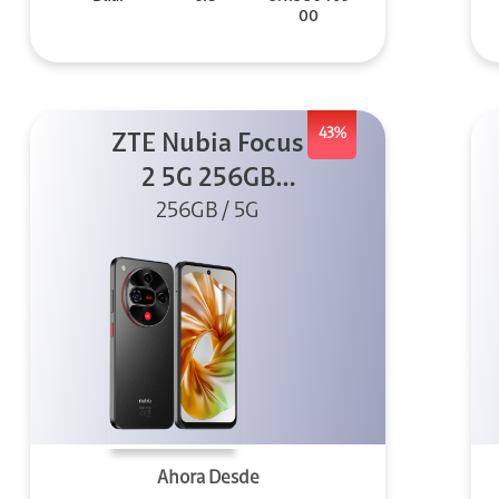
00
43%
ZTE Nubia Focus
2 5G 256GB
256GB / 5G
Negro
Ahora Desde