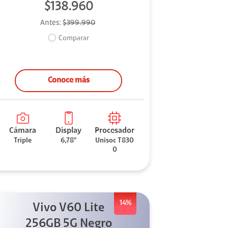
$138.960
Antes:
$399.990
Comparar
Conoce más
Cámara
Display
Procesador
Triple
6,78"
Unisoc T830
0
14%
Vivo V60 Lite
256GB 5G Negro