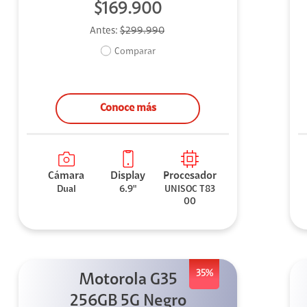
$169.900
Antes:
$299.990
Comparar
Conoce más
Cámara
Display
Procesador
Dual
6.9"
UNISOC T83
00
35%
Motorola G35
256GB 5G Negro