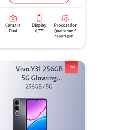
Cámara
Display
Procesador
Dual
6,77"
Qualcomm S
napdragon 7
Gen 3
13%
Vivo Y31 256GB
5G Glowing
256GB / 5G
Black