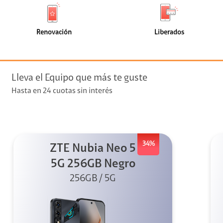
de
de
(0)
(0)
faceta
faceta
visión
Renovación
Liberados
visión + Telefonía
e streaming
Lleva el Equipo que más te guste
Hasta en 24 cuotas sin interés
34%
ZTE Nubia Neo 5
elular
5G 256GB Negro
256GB / 5G