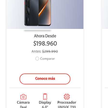
uipo
ento
ium
Ahora Desde
$198.960
Antes:
$299.990
alor Agregado
Comparar
Conoce más
Cámara
Display
Procesador
Dual
6.8"
UNISOC T93