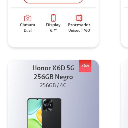
Cámara
Display
Procesador
Dual
6.7"
Unisoc T760
26%
Honor X6D 5G
256GB Negro
256GB / 4G