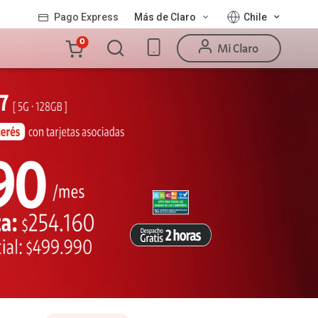
Pago Express
Más de Claro
Chile
Carro
0
Mi Claro
de
la
compra
Valor
Línea