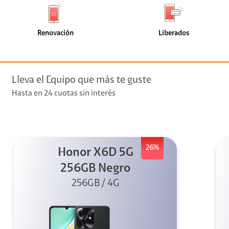
de
de
(2)
(1)
faceta
faceta
visión
Renovación
Liberados
visión + Telefonía
e streaming
Lleva el Equipo que más te guste
Hasta en 24 cuotas sin interés
26%
Honor X6D 5G
elular
256GB Negro
256GB / 4G