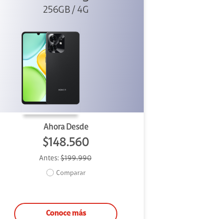
256GB / 4G
Ahora Desde
$148.560
Antes:
$199.990
Comparar
Conoce más