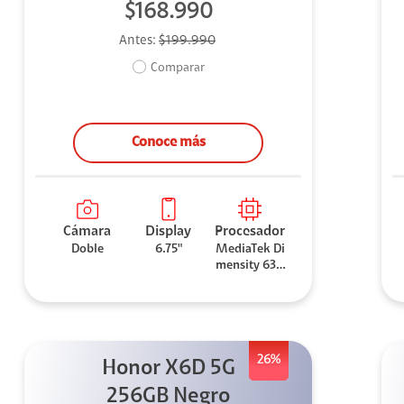
$168.990
Antes:
$199.990
Comparar
Conoce más
Cámara
Display
Procesador
Doble
6.75"
MediaTek Di
mensity 630
0
26%
Honor X6D 5G
256GB Negro