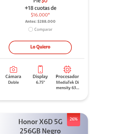
Pie
$0
+18 cuotas de
$16.000*
Antes:
$288.000
Comparar
Lo Quiero
Cámara
Display
Procesador
Doble
6.75"
MediaTek Di
mensity 630
0
26%
Honor X6D 5G
256GB Negro