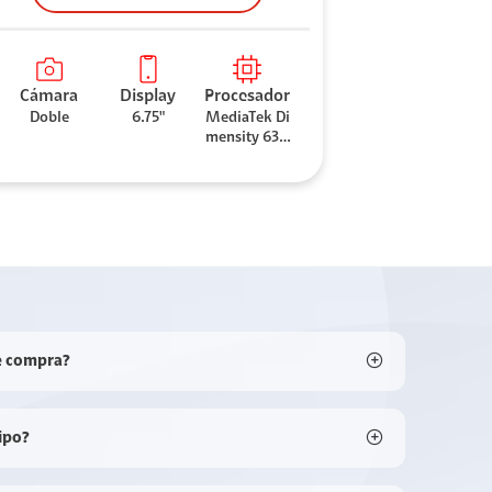
Cámara
Display
Procesador
Doble
6.75"
MediaTek Di
mensity 630
0
e compra?
ipo?