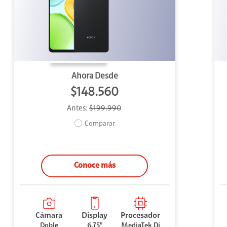
uipo
ento
ium
Ahora Desde
$148.560
Antes:
$199.990
alor Agregado
Comparar
Conoce más
Cámara
Display
Procesador
Doble
6.75"
MediaTek Di