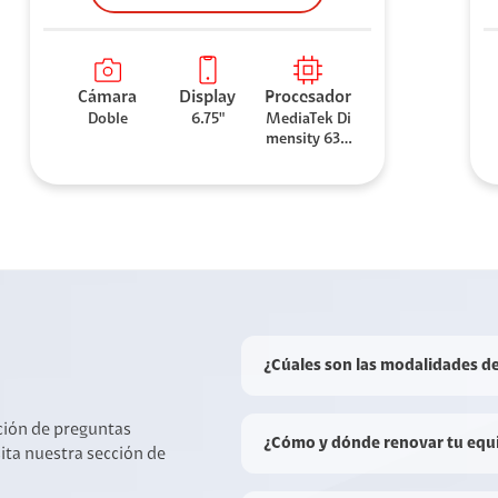
Cámara
Display
Procesador
Doble
6.75"
MediaTek Di
mensity 630
0
¿Cúales son las modalidades d
cción de preguntas
¿Cómo y dónde renovar tu equ
sita nuestra sección de