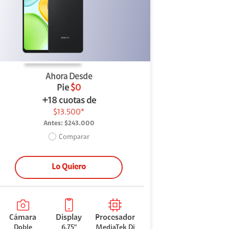
Ahora Desde
Pie
$0
+18 cuotas de
$13.500*
Antes:
$243.000
Comparar
Lo Quiero
Cámara
Display
Procesador
Doble
6.75"
MediaTek Di