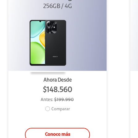
256GB / 4G
Ahora Desde
$148.560
Antes:
$199.990
Comparar
Conoce más