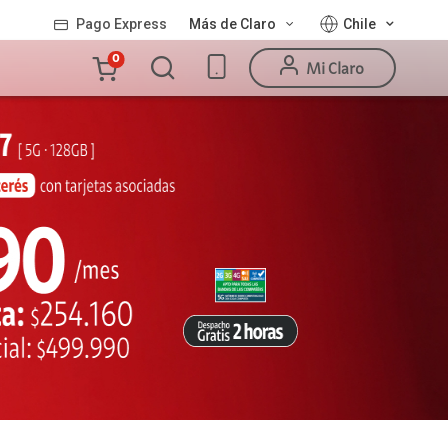
Pago Express
Más de Claro
Chile
Carro
0
Mi Claro
de
la
compra
Valor
Línea