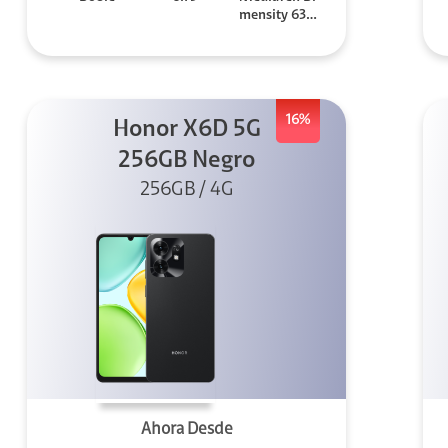
mensity 630
0
16%
Honor X6D 5G
256GB Negro
256GB / 4G
Ahora Desde