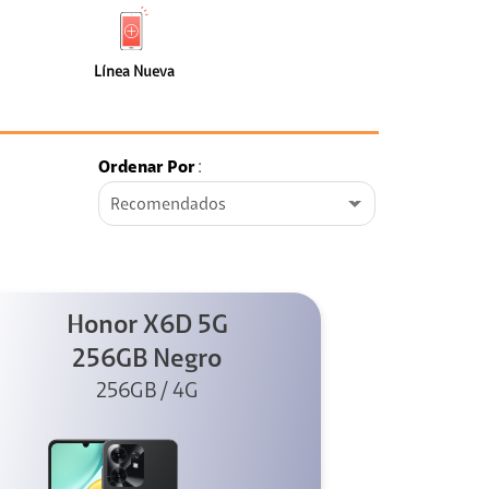
de
Nueva
faceta
(1)
Línea Nueva
Ordenar Por
:
Recomendados
Honor X6D 5G
256GB Negro
256GB / 4G