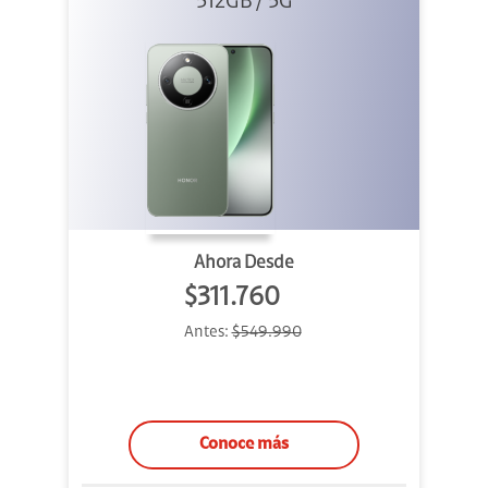
512GB / 5G
Verde
Ahora Desde
$311.760
Antes:
$549.990
Conoce más