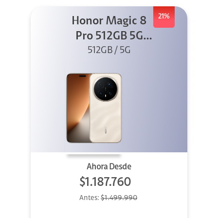
21%
Honor Magic 8
Pro 512GB 5G
Sunrise Gold
512GB / 5G
Ahora Desde
$1.187.760
Antes:
$1.499.990