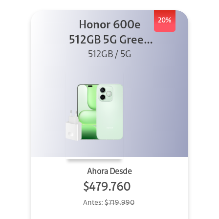
20%
Honor 600e
512GB 5G Green
512GB / 5G
+ 45W
Ahora Desde
$479.760
Antes:
$719.990