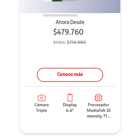
Ahora Desde
$479.760
Antes:
$719.990
Conoce más
Cámara
Display
Procesador
Triple
6.6''
MediaTek Di
mensity 710
0 Elite