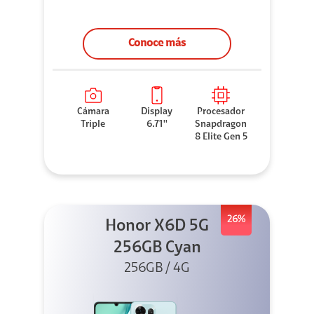
Conoce más
Cámara
Display
Procesador
Triple
6.71''
Snapdragon
8 Elite Gen 5
26%
Honor X6D 5G
256GB Cyan
256GB / 4G