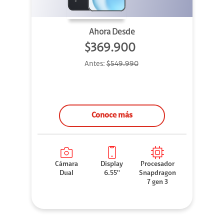
Ahora Desde
$369.900
Antes:
$549.990
Conoce más
Cámara
Display
Procesador
Dual
6.55''
Snapdragon
7 gen 3