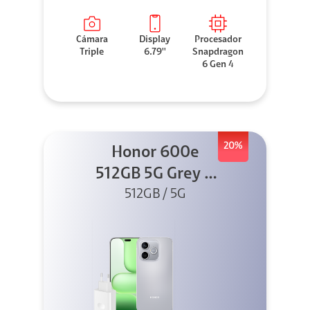
Cámara
Display
Procesador
Triple
6.79''
Snapdragon
6 Gen 4
20%
Honor 600e
512GB 5G Grey +
512GB / 5G
45W