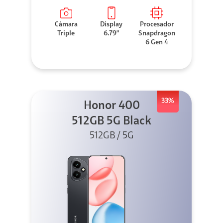
Cámara
Display
Procesador
Triple
6.79''
Snapdragon
6 Gen 4
33%
Honor 400
512GB 5G Black
512GB / 5G