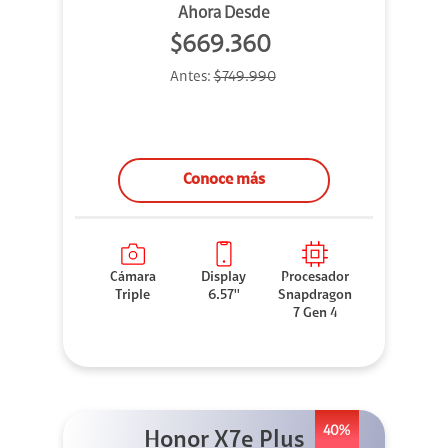
Ahora Desde
$669.360
Antes:
$749.990
Conoce más
Cámara
Display
Procesador
Triple
6.57''
Snapdragon
7 Gen 4
40%
Honor X7e Plus