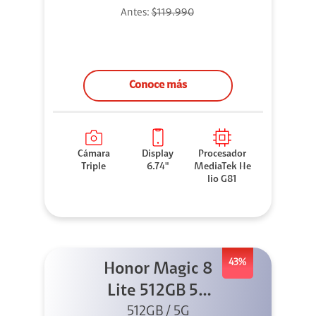
Antes:
$119.990
Conoce más
Cámara
Display
Procesador
Triple
6.74"
MediaTek He
lio G81
43%
Honor Magic 8
Lite 512GB 5G
Negro + X8I
512GB / 5G