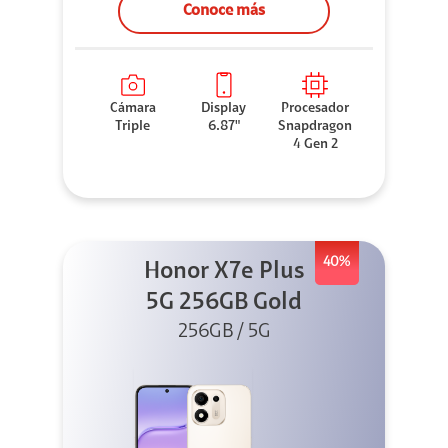
Conoce más
Cámara
Display
Procesador
Triple
6.87"
Snapdragon
4 Gen 2
40%
Honor X7e Plus
5G 256GB Gold
256GB / 5G