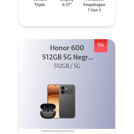
Triple
6.57''
Snapdragon
7 Gen 4
11%
Honor 600
512GB 5G Negro
512GB / 5G
+ Clip 2