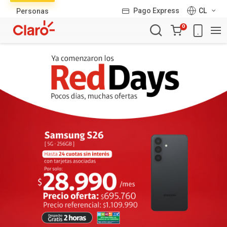
Lista
Pago Express
CL
Personas
de
Carro
productos
0
de
la
compra