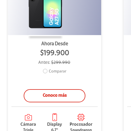
uipo
ento
ium
Ahora Desde
$199.900
Antes:
$299.990
alor Agregado
Comparar
Conoce más
Cámara
Display
Procesador
Triple
6,7"
Snapdragon