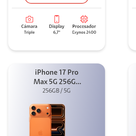
Cámara
Display
Procesador
Triple
6,7"
Exynos 2400
iPhone 17 Pro
Max 5G 256GB
Cosmic Orange
256GB / 5G