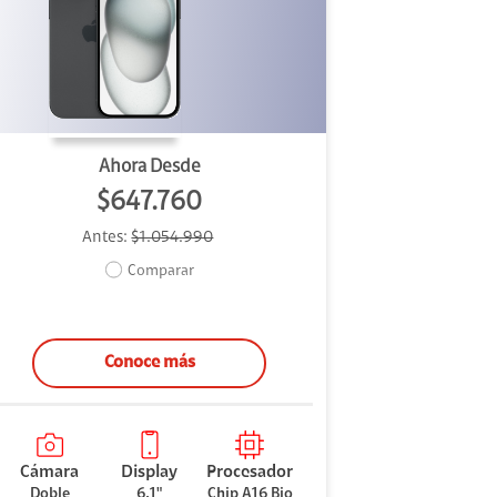
Ahora Desde
$647.760
Antes:
$1.054.990
Comparar
Conoce más
Cámara
Display
Procesador
Doble
6.1"
Chip A16 Bio