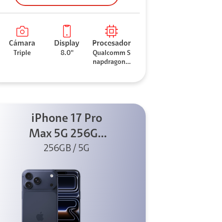
Cámara
Display
Procesador
Triple
8.0"
Qualcomm S
napdragon 8
Elite
iPhone 17 Pro
Max 5G 256GB
Azul profundo
256GB / 5G