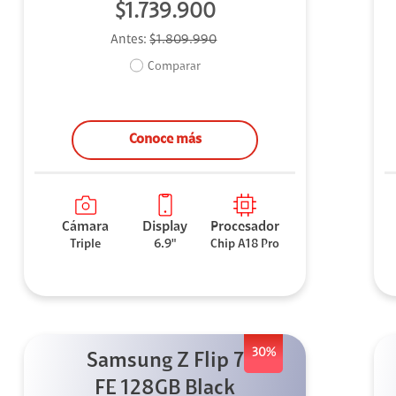
$1.739.900
Antes:
$1.809.990
Comparar
Conoce más
Cámara
Display
Procesador
Triple
6.9"
Chip A18 Pro
30%
Samsung Z Flip 7
FE 128GB Black