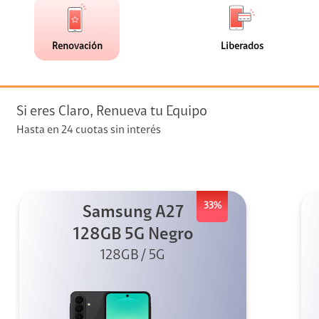
de
de
(42)
(0)
faceta
faceta
visión
Renovación
Liberados
visión + Telefonía
e streaming
Si eres Claro, Renueva tu Equipo
Hasta en 24 cuotas sin interés
33%
Samsung A27
elular
128GB 5G Negro
128GB / 5G