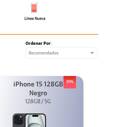
de
Nueva
faceta
(0)
Línea Nueva
Ordenar Por
:
Recomendados
39%
iPhone 15 128GB
Negro
128GB / 5G