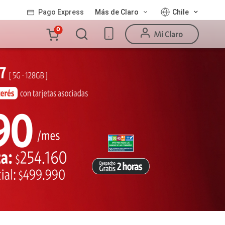
Pago Express
Más de Claro
Chile
Carro
0
Mi Claro
de
la
compra
Valor
Línea