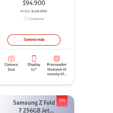
$94.900
Antes:
$129.990
Comparar
Conoce más
Cámara
Display
Procesador
Dual
6,7"
Mediatek Di
mensity 630
0
32%
Samsung Z Fold
7 256GB Jet