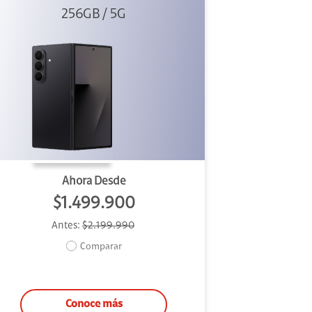
256GB / 5G
Black
Ahora Desde
$1.499.900
Antes:
$2.199.990
Comparar
Conoce más