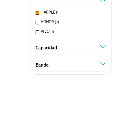
Honor
APPLE
(
1
)
Protege Tu Eq
HONOR
(
2
)
Entretenimi
VIVO
(
1
)
Canales Prem
Capacidad
Mundo Gamer
capacidad
ClaroGaming
Banda
Google Play
banda
Servicios de V
Alianzas
Hites
Scotiabank