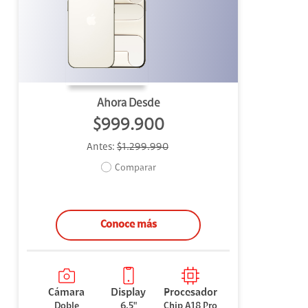
uipo
ento
ium
Ahora Desde
$999.900
Antes:
$1.299.990
alor Agregado
Comparar
Conoce más
Cámara
Display
Procesador
Doble
6.5"
Chip A18 Pro