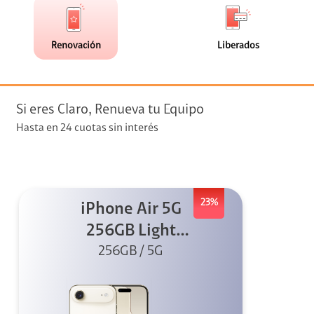
de
de
(1)
(0)
faceta
faceta
visión
Renovación
Liberados
visión + Telefonía
e streaming
Si eres Claro, Renueva tu Equipo
Hasta en 24 cuotas sin interés
23%
iPhone Air 5G
elular
256GB Light
Gold (Sólo eSIM)
256GB / 5G