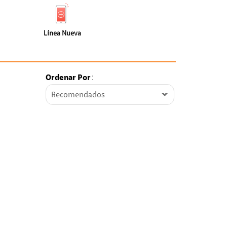
de
Nueva
faceta
(0)
Línea Nueva
Ordenar Por
:
Recomendados