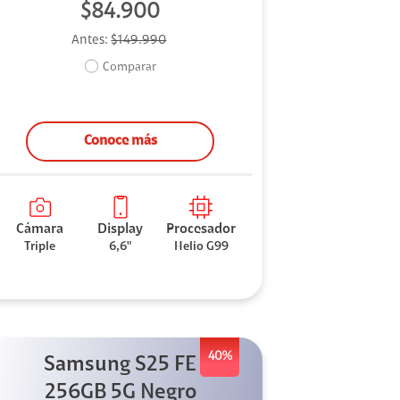
$84.900
Antes:
$149.990
Comparar
Conoce más
Cámara
Display
Procesador
Triple
6,6"
Helio G99
40%
Samsung S25 FE
256GB 5G Negro