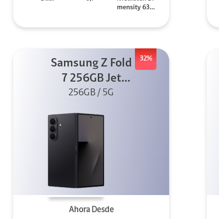
mensity 630
0
32%
Samsung Z Fold
7 256GB Jet
256GB / 5G
Black
Ahora Desde