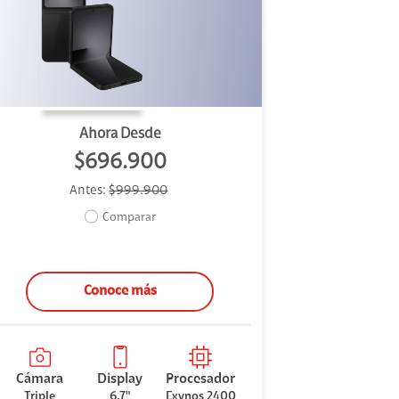
Ahora Desde
$696.900
Antes:
$999.900
Comparar
Conoce más
Cámara
Display
Procesador
Triple
6,7"
Exynos 2400