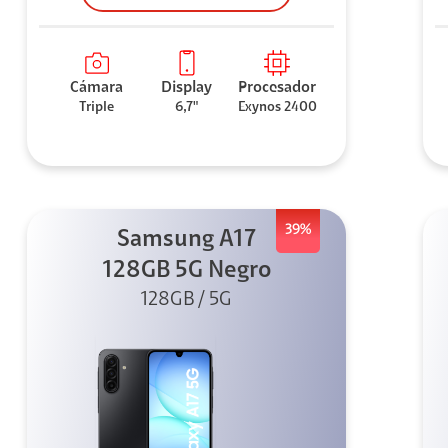
Cámara
Display
Procesador
Triple
6,7"
Exynos 2400
39%
Samsung A17
128GB 5G Negro
128GB / 5G