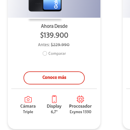
Ahora Desde
$139.900
Antes:
$229.990
Comparar
Conoce más
Cámara
Display
Procesador
Triple
6,7"
Exynos 1330