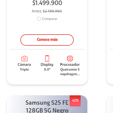
$1.499.900
Antes:
$2.199.990
Comparar
Conoce más
Cámara
Display
Procesador
Triple
8.0"
Qualcomm S
napdragon 8
Elite
42%
Samsung S25 FE
128GB 5G Negro