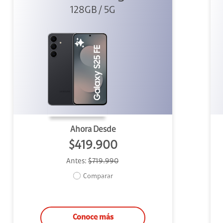
128GB / 5G
Ahora Desde
$419.900
Antes:
$719.990
Comparar
Conoce más