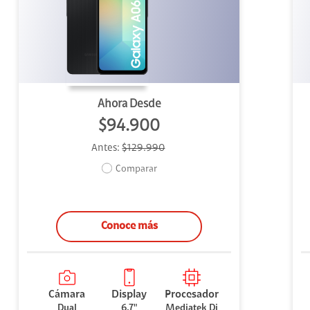
uipo
ento
ium
Ahora Desde
$94.900
Antes:
$129.990
alor Agregado
Comparar
Conoce más
Cámara
Display
Procesador
Dual
6,7"
Mediatek Di