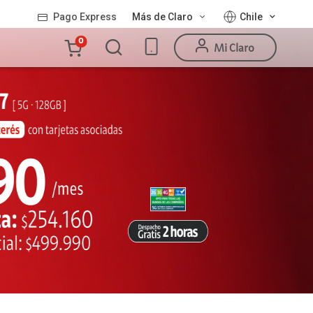
Pago Express
Más de Claro
Chile
Carro
0
Mi Claro
de
la
compra
Valor
Línea