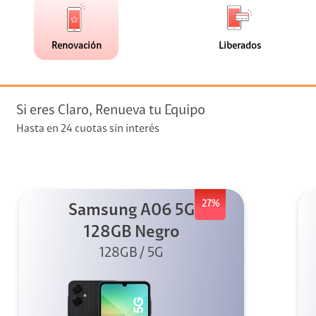
de
de
(23)
(0)
faceta
faceta
visión
Renovación
Liberados
visión + Telefonía
e streaming
Si eres Claro, Renueva tu Equipo
Hasta en 24 cuotas sin interés
27%
Samsung A06 5G
elular
128GB Negro
128GB / 5G