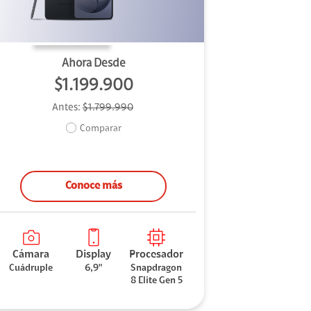
Ahora Desde
$1.199.900
Antes:
$1.799.990
Comparar
Conoce más
Cámara
Display
Procesador
Cuádruple
6,9"
Snapdragon
8 Elite Gen 5