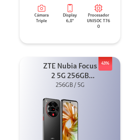
Cámara
Display
Procesador
Triple
6,8"
UNISOC T76
0
43%
ZTE Nubia Focus
2 5G 256GB
256GB / 5G
Negro