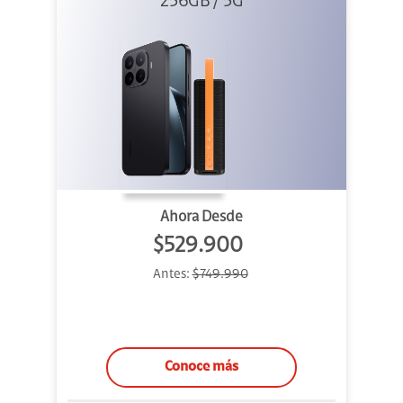
256GB / 5G
+ Sound
Outdoor
Ahora Desde
$529.900
Antes:
$749.990
Conoce más