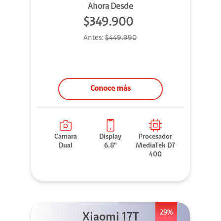
Ahora Desde
$349.900
Antes:
$449.990
Conoce más
Cámara
Display
Procesador
Dual
6.8"
MediaTek D7
400
29%
Xiaomi 17T