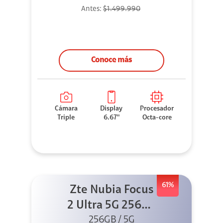
Antes:
$1.499.990
Conoce más
Cámara
Display
Procesador
Triple
6.67"
Octa-core
61%
Zte Nubia Focus
2 Ultra 5G 256GB
256GB / 5G
Blanco