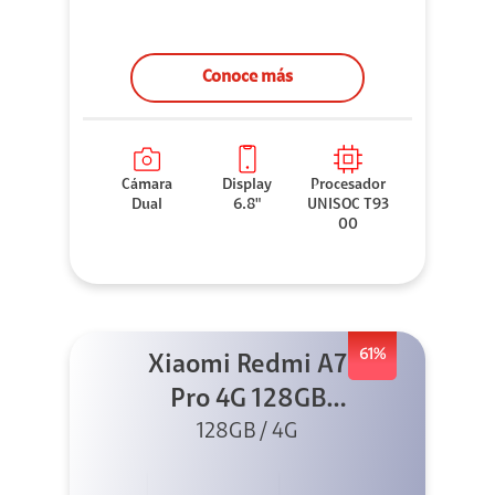
Conoce más
Cámara
Display
Procesador
Dual
6.8"
UNISOC T93
00
61%
Xiaomi Redmi A7
Pro 4G 128GB
Azul + Cargador
128GB / 4G