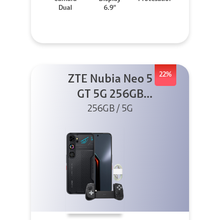
Dual
6.9"
22%
ZTE Nubia Neo 5
GT 5G 256GB
Negro + GPAD +
256GB / 5G
Cable