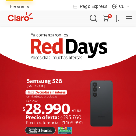
Lista
Pago Express
CL
Personas
de
Carro
productos
0
de
la
compra