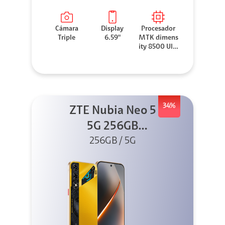
Cámara
Display
Procesador
Triple
6.59"
MTK dimens
ity 8500 Ultr
a
34%
ZTE Nubia Neo 5
5G 256GB
256GB / 5G
Dorado