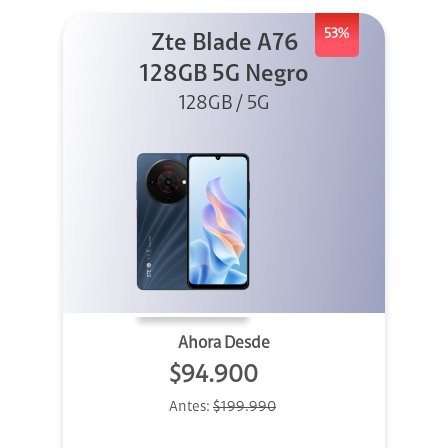
53%
Zte Blade A76
128GB 5G Negro
128GB / 5G
Ahora Desde
$94.900
Antes:
$199.990