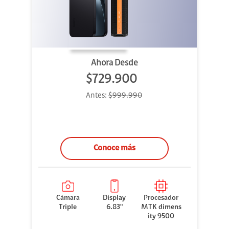
Ahora Desde
$729.900
Antes:
$999.990
Conoce más
Cámara
Display
Procesador
Triple
6.83"
MTK dimens
ity 9500