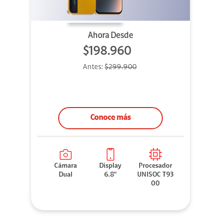
Ahora Desde
$198.960
Antes:
$299.900
Conoce más
Cámara
Display
Procesador
Dual
6.8"
UNISOC T93
00