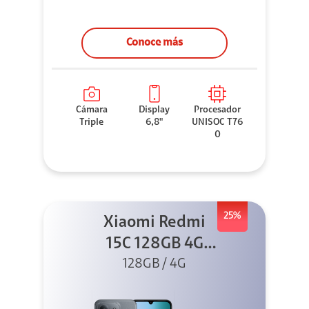
Conoce más
Cámara
Display
Procesador
Triple
6,8"
UNISOC T76
0
25%
Xiaomi Redmi
15C 128GB 4G
128GB / 4G
Negro