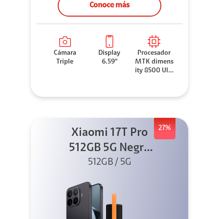
Conoce más
Cámara
Display
Procesador
Triple
6.59"
MTK dimens
ity 8500 Ultr
a
27%
Xiaomi 17T Pro
512GB 5G Negro
+ Sound
512GB / 5G
Outdoor