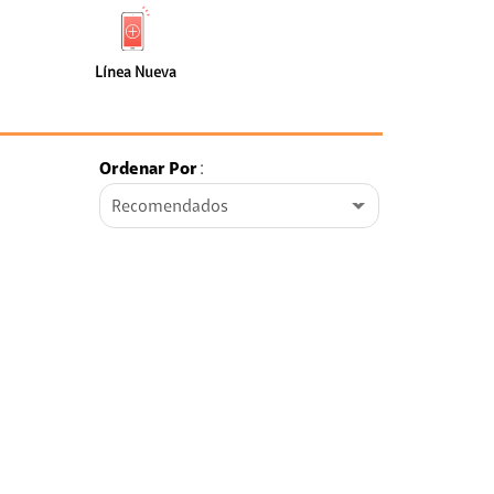
de
Nueva
faceta
(0)
Línea Nueva
Ordenar Por
:
Recomendados