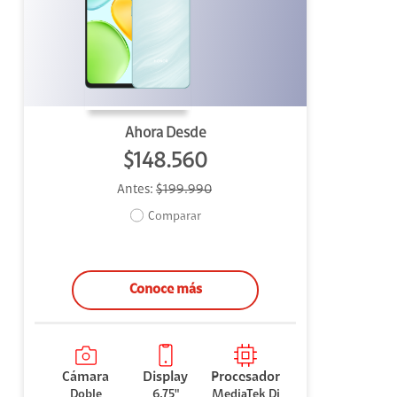
uipo
ento
ium
Ahora Desde
$148.560
Antes:
$199.990
alor Agregado
Comparar
Conoce más
Cámara
Display
Procesador
Doble
6.75"
MediaTek Di