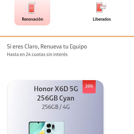
de
de
(1)
(0)
faceta
faceta
visión
Renovación
Liberados
visión + Telefonía
e streaming
Si eres Claro, Renueva tu Equipo
Hasta en 24 cuotas sin interés
26%
Honor X6D 5G
elular
256GB Cyan
256GB / 4G