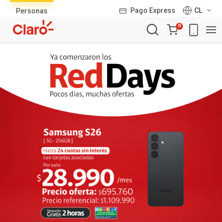
Lista
Pago Express
CL
Personas
de
Carro
productos
0
de
la
compra