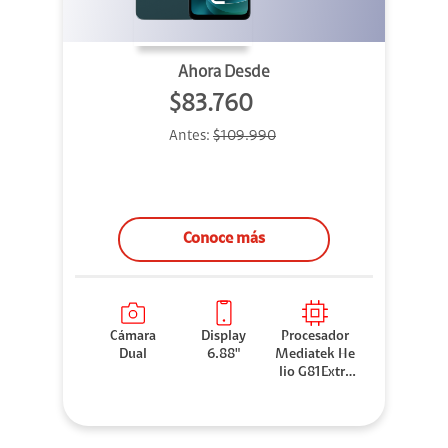
Ahora Desde
$83.760
Antes:
$109.990
Conoce más
Cámara
Display
Procesador
Dual
6.88"
Mediatek He
lio G81Extre
me