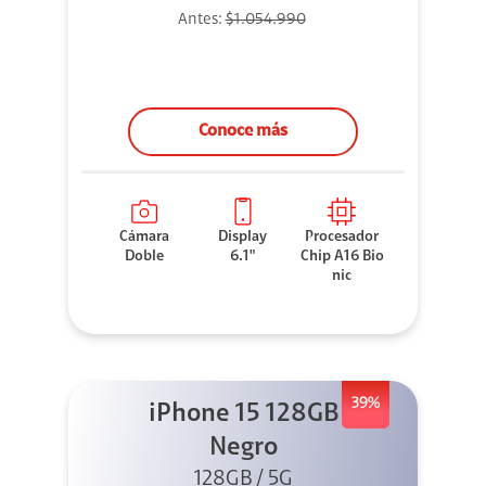
Antes:
$1.054.990
Conoce más
Cámara
Display
Procesador
Doble
6.1"
Chip A16 Bio
nic
39%
iPhone 15 128GB
Negro
128GB / 5G