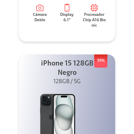
Cámara
Display
Procesador
Doble
6.1"
Chip A16 Bio
nic
39%
iPhone 15 128GB
Negro
128GB / 5G