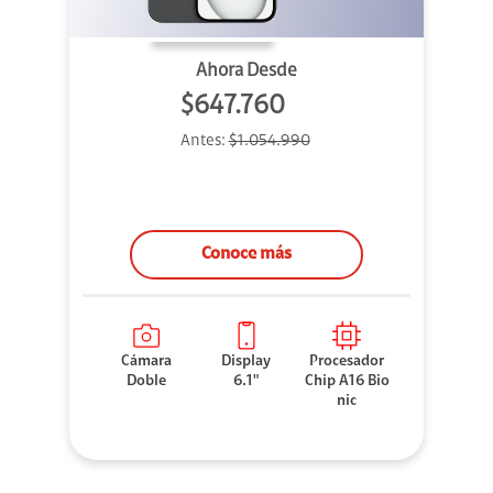
Ahora Desde
$647.760
Antes:
$1.054.990
Conoce más
Cámara
Display
Procesador
Doble
6.1"
Chip A16 Bio
nic