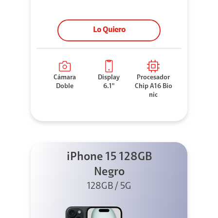
Lo Quiero
Cámara
Display
Procesador
Doble
6.1"
Chip A16 Bio
nic
iPhone 15 128GB
Negro
128GB / 5G