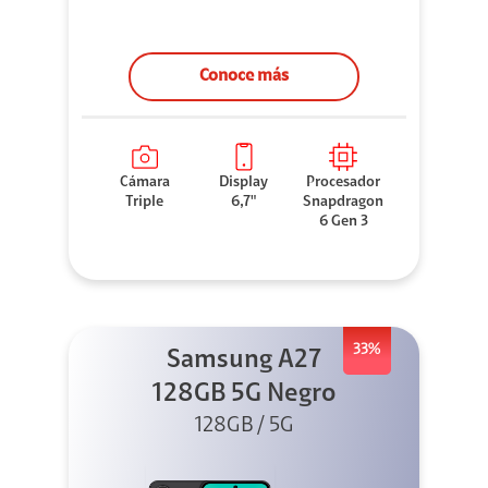
Conoce más
Cámara
Display
Procesador
Triple
6,7"
Snapdragon
6 Gen 3
33%
Samsung A27
128GB 5G Negro
128GB / 5G