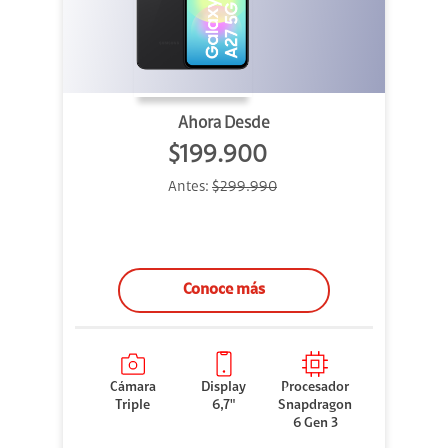
Ahora Desde
$199.900
Antes:
$299.990
Conoce más
Cámara
Display
Procesador
Triple
6,7"
Snapdragon
6 Gen 3