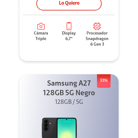
Lo Quiero
Cámara
Display
Procesador
Triple
6,7"
Snapdragon
6 Gen 3
33%
Samsung A27
128GB 5G Negro
128GB / 5G