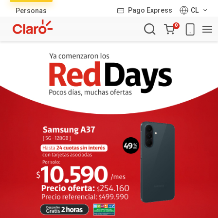
Lista
Pago Express
CL
Personas
de
Carro
productos
0
de
la
compra