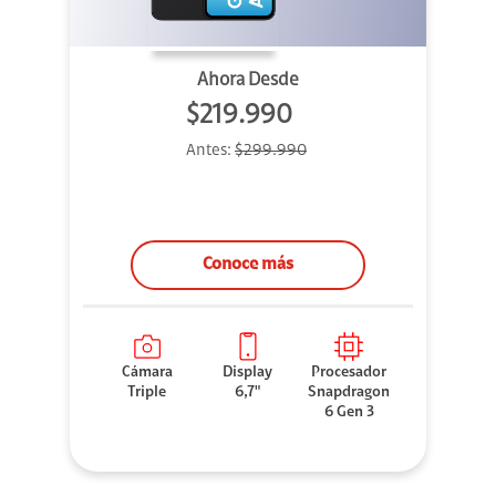
Ahora Desde
$219.990
Antes:
$299.990
Conoce más
Cámara
Display
Procesador
Triple
6,7"
Snapdragon
6 Gen 3