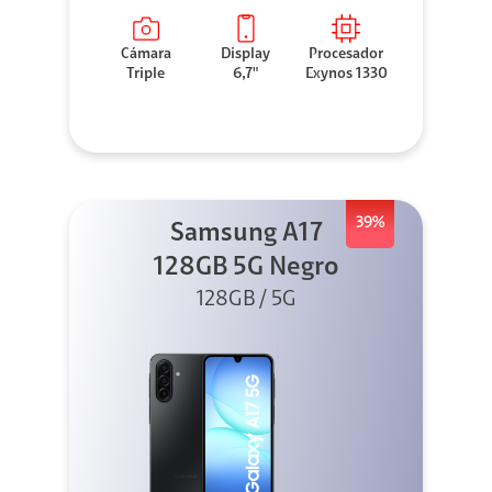
Cámara
Display
Procesador
Triple
6,7"
Exynos 1330
39%
Samsung A17
128GB 5G Negro
128GB / 5G