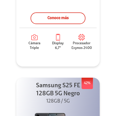
Conoce más
Cámara
Display
Procesador
Triple
6,7"
Exynos 2400
42%
Samsung S25 FE
128GB 5G Negro
128GB / 5G