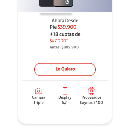
Ahora Desde
Pie
$39.900
+18 cuotas de
$47.000*
Antes:
$885.900
Lo Quiero
Cámara
Display
Procesador
Triple
6,7"
Exynos 2400