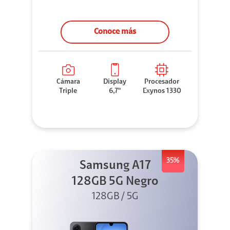
Conoce más
Cámara
Display
Procesador
Triple
6,7"
Exynos 1330
35%
Samsung A17
128GB 5G Negro
128GB / 5G