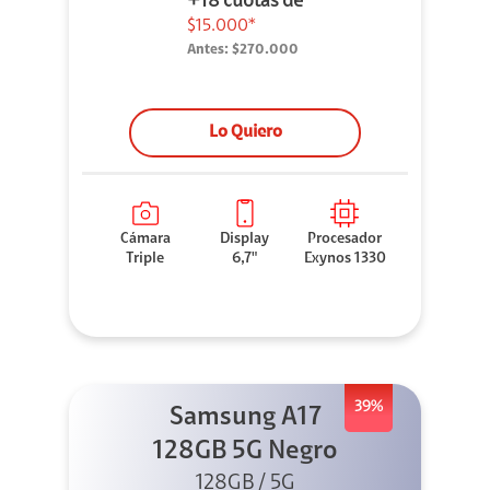
+18 cuotas de
$15.000*
Antes:
$270.000
Lo Quiero
Cámara
Display
Procesador
Triple
6,7"
Exynos 1330
39%
Samsung A17
128GB 5G Negro
128GB / 5G