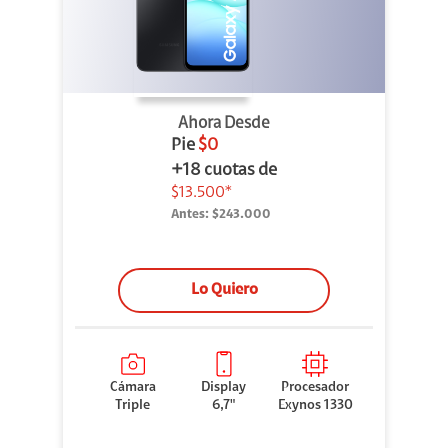
Ahora Desde
Pie
$0
+18 cuotas de
$13.500*
Antes:
$243.000
Lo Quiero
Cámara
Display
Procesador
Triple
6,7"
Exynos 1330