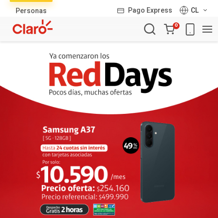
Lista
Pago Express
CL
Personas
de
Carro
productos
0
de
la
compra