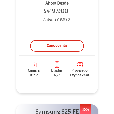
Ahora Desde
$419.900
Antes:
$719.990
Conoce más
Cámara
Display
Procesador
Triple
6,7"
Exynos 2400
35%
Samsung S25 FE