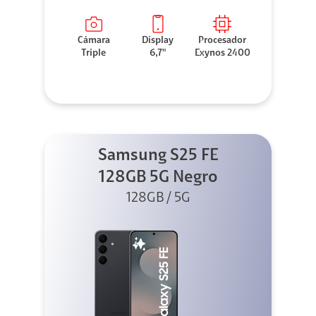
Cámara
Display
Procesador
Triple
6,7"
Exynos 2400
Samsung S25 FE
128GB 5G Negro
128GB / 5G