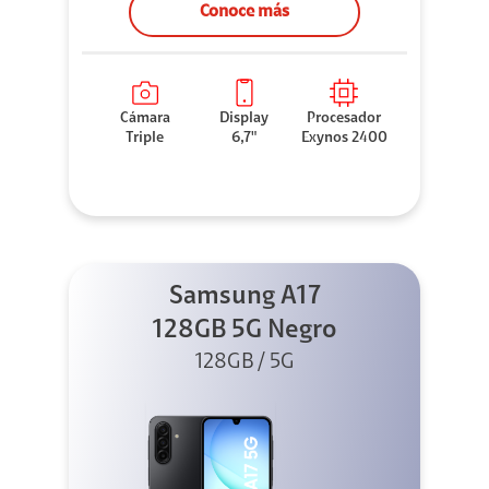
Conoce más
Cámara
Display
Procesador
Triple
6,7"
Exynos 2400
Samsung A17
128GB 5G Negro
128GB / 5G