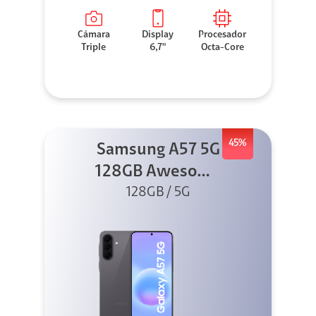
Cámara
Display
Procesador
Triple
6,7"
Octa-Core
45%
Samsung A57 5G
128GB Awesome
128GB / 5G
Gray