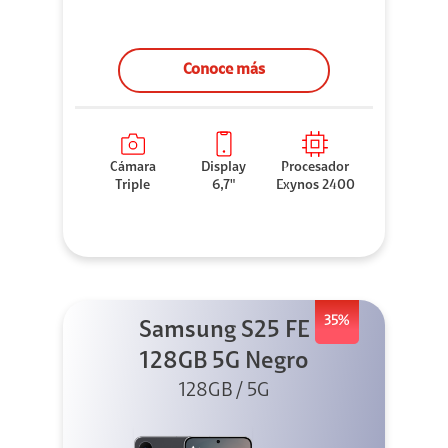
Conoce más
Cámara
Display
Procesador
Triple
6,7"
Exynos 2400
35%
Samsung S25 FE
128GB 5G Negro
128GB / 5G