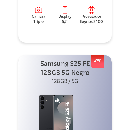
Cámara
Display
Procesador
Triple
6,7"
Exynos 2400
42%
Samsung S25 FE
128GB 5G Negro
128GB / 5G