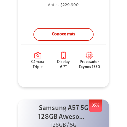
Antes:
$229.990
Conoce más
Cámara
Display
Procesador
Triple
6,7"
Exynos 1330
35%
Samsung A57 5G
128GB Awesome
128GB / 5G
Gray