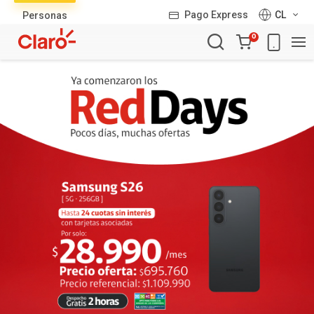
Lista
Pago Express
CL
Personas
de
Carro
productos
0
de
la
compra