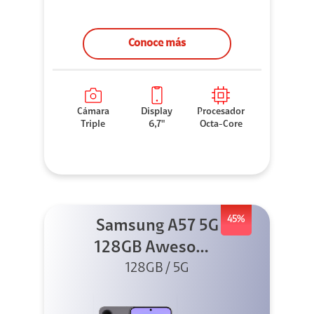
Conoce más
Cámara
Display
Procesador
Triple
6,7"
Octa-Core
45%
Samsung A57 5G
128GB Awesome
128GB / 5G
Gray