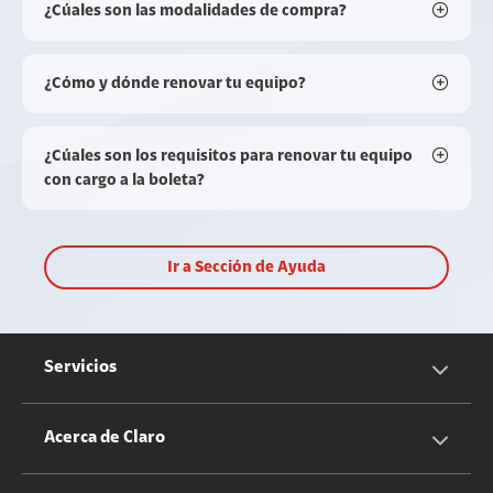
¿Cúales son las modalidades de compra?
¿Cómo y dónde renovar tu equipo?
¿Cúales son los requisitos para renovar tu equipo
con cargo a la boleta?
Ir a Sección de Ayuda
Servicios
Servicios Móviles
Acerca de Claro