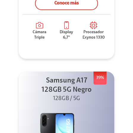
Conoce más
Cámara
Display
Procesador
Triple
6,7"
Exynos 1330
39%
Samsung A17
128GB 5G Negro
128GB / 5G