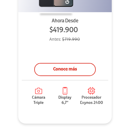
Ahora Desde
$419.900
Antes:
$719.990
Conoce más
Cámara
Display
Procesador
Triple
6,7"
Exynos 2400