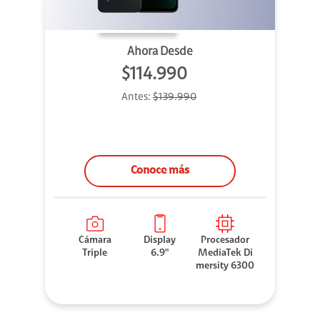
Ahora Desde
$114.990
Antes:
$139.990
Conoce más
Cámara
Display
Procesador
Triple
6.9"
MediaTek Di
mersity 6300