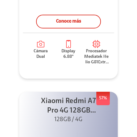
Conoce más
Cámara
Display
Procesador
Dual
6.88"
Mediatek He
lio G81Extre
me
57%
Xiaomi Redmi A7
Pro 4G 128GB
128GB / 4G
Negro +
Cargador