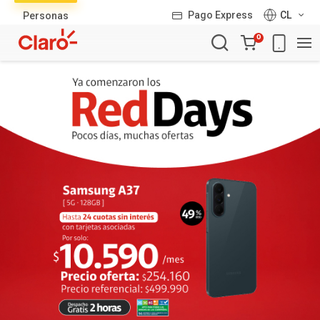
Lista
Pago Express
CL
Personas
de
Carro
productos
0
de
la
compra