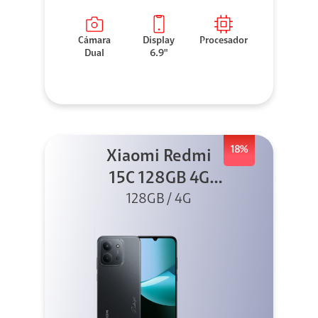
Cámara
Display
Procesador
Dual
6.9"
18%
Xiaomi Redmi
15C 128GB 4G
128GB / 4G
Negro