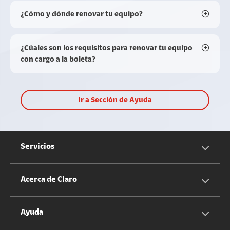
¿Cómo y dónde renovar tu equipo?
¿Cúales son los requisitos para renovar tu equipo
con cargo a la boleta?
Ir a Sección de Ayuda
Servicios
Servicios Móviles
Acerca de Claro
Servicios Hogar
Información Corporativa
Ayuda